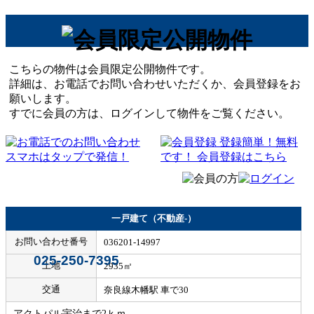
こちらの物件は会員限定公開物件です。
詳細は、お電話でお問い合わせいただくか、会員登録をお
願いします。
すでに会員の方は、ログインして物件をご覧ください。
一戸建て（不動産-）
お問い合わせ番号
036201-14997
025-250-7395
土地
2935㎡
交通
奈良線木幡駅 車で30
アクトパル宇治まで2ｋｍ