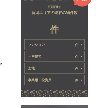
更新日時:
新潟エリアの現在の物件数
件
マンション
件
一戸建て
件
さ
土地
件
事業用・投資用
件