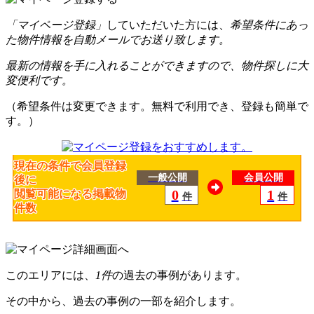
「マイページ登録」
していただいた方には、
希望条件にあっ
た物件情報を自動メールでお送り致します。
最新の情報を手に入れることができますので、物件探しに大
変便利です。
（希望条件は変更できます。無料で利用でき、登録も簡単で
す。）
現在の条件で会員登録
一般公開
会員公開
後に
0
1
閲覧可能になる掲載物
件
件
件数
このエリアには、
1件
の過去の事例があります。
その中から、過去の事例の一部を紹介します。