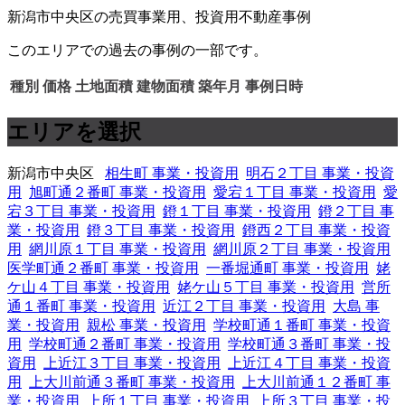
新潟市中央区の売買事業用、投資用不動産事例
このエリアでの過去の事例の一部です。
種別
価格
土地面積
建物面積
築年月
事例日時
エリアを選択
新潟市中央区
相生町 事業・投資用
明石２丁目 事業・投資
用
旭町通２番町 事業・投資用
愛宕１丁目 事業・投資用
愛
宕３丁目 事業・投資用
鐙１丁目 事業・投資用
鐙２丁目 事
業・投資用
鐙３丁目 事業・投資用
鐙西２丁目 事業・投資
用
網川原１丁目 事業・投資用
網川原２丁目 事業・投資用
医学町通２番町 事業・投資用
一番堀通町 事業・投資用
姥
ケ山４丁目 事業・投資用
姥ケ山５丁目 事業・投資用
営所
通１番町 事業・投資用
近江２丁目 事業・投資用
大島 事
業・投資用
親松 事業・投資用
学校町通１番町 事業・投資
用
学校町通２番町 事業・投資用
学校町通３番町 事業・投
資用
上近江３丁目 事業・投資用
上近江４丁目 事業・投資
用
上大川前通３番町 事業・投資用
上大川前通１２番町 事
業・投資用
上所１丁目 事業・投資用
上所３丁目 事業・投