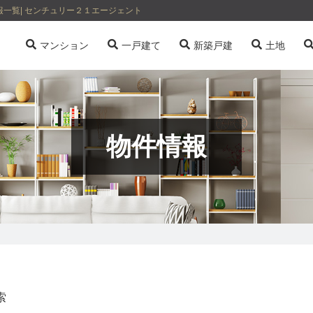
一覧| センチュリー２１エージェント
マンション
一戸建て
新築戸建
土地
物件情報
索