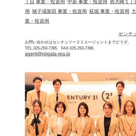
丁目 事業・投資用
中新 事業・投資用
西大崎１丁
用
猪子場新田 事業・投資用
荻堀 事業・投資用
業・投資用
センチ
お問い合わせはセンチュリー２１エージェントまでどうぞ。
TEL.025-250-7395 FAX.025-250-7396
agent@niigata-rea.jp