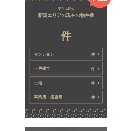
更新日時:
新潟エリアの現在の物件数
件
マンション
件
一戸建て
件
土地
件
事業用・投資用
件