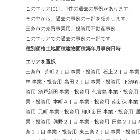
このエリアには、
1件
の過去の事例があります。
その中から、過去の事例の一部を紹介します。
三条市の売買事業用、投資用不動産事例
このエリアでの過去の事例の一部です。
種別
価格
土地面積
建物面積
築年月
事例日時
エリアを選択
三条市
荒町２丁目 事業・投資用
石上２丁目 事
林 事業・投資用
島田２丁目 事業・投資用
下須頃
資用
須戸新田 事業・投資用
代官島 事業・投資用
業・投資用
本町４丁目 事業・投資用
南新保 事業
資用
元町 事業・投資用
柳川新田 事業・投資用
業・投資用
興野２丁目 事業・投資用
田島２丁目 
条１丁目 事業・投資用
東三条２丁目 事業・投資