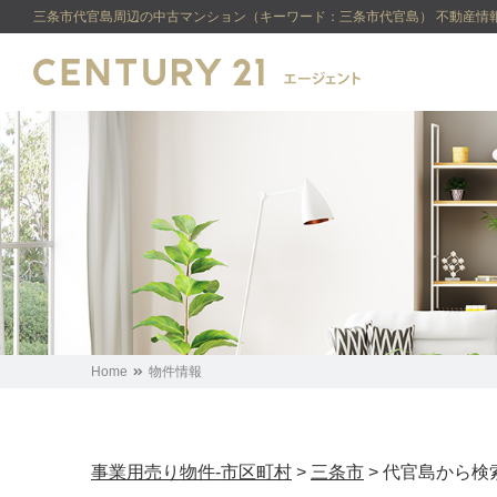
三条市代官島周辺の中古マンション（キーワード：三条市代官島） 不動産情報
Home
物件情報
事業用売り物件-市区町村
>
三条市
>
代官島から検