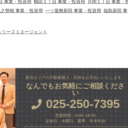
目 事業・投資用
鶴田１丁目 事業・投資用
月岡１丁目 事業・
九之曽根 事業・投資用
一ツ屋敷新田 事業・投資用
福島新田 事
ュリー２１エージェント
新潟エリアの不動産購入・売却をお手伝いいたします。
なんでもお気軽にご相談くださ
い
025-250-7395
営業時間：9:00~18:00
定休日：水曜日、夏季、年末年始