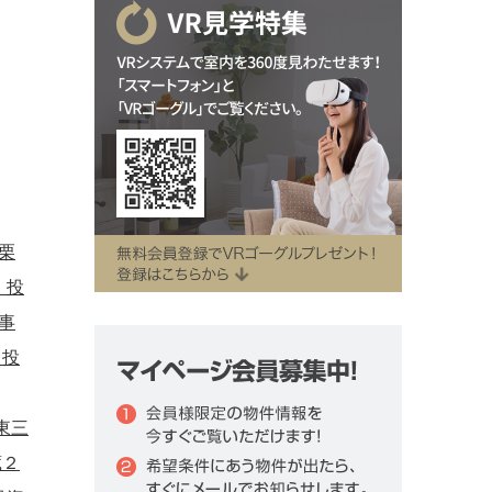
栗
・投
事
・投
東三
蔵２