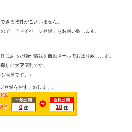
介できる物件がございません。
すので、
「マイページ登録」
をお願い致します。
条件にあった物件情報を自動メールでお送り致します。
件探しに大変便利です。
録も簡単です。）
録後
一般公開
会員公開
0
10
物件
件
件