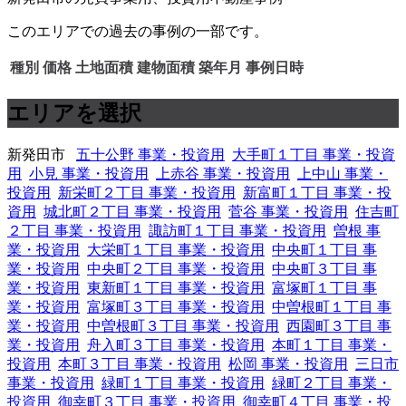
このエリアでの過去の事例の一部です。
種別
価格
土地面積
建物面積
築年月
事例日時
エリアを選択
新発田市
五十公野 事業・投資用
大手町１丁目 事業・投資
用
小見 事業・投資用
上赤谷 事業・投資用
上中山 事業・
投資用
新栄町２丁目 事業・投資用
新富町１丁目 事業・投
資用
城北町２丁目 事業・投資用
菅谷 事業・投資用
住吉町
２丁目 事業・投資用
諏訪町１丁目 事業・投資用
曽根 事
業・投資用
大栄町１丁目 事業・投資用
中央町１丁目 事
業・投資用
中央町２丁目 事業・投資用
中央町３丁目 事
業・投資用
東新町１丁目 事業・投資用
富塚町１丁目 事
業・投資用
富塚町３丁目 事業・投資用
中曽根町１丁目 事
業・投資用
中曽根町３丁目 事業・投資用
西園町３丁目 事
業・投資用
舟入町３丁目 事業・投資用
本町１丁目 事業・
投資用
本町３丁目 事業・投資用
松岡 事業・投資用
三日市
事業・投資用
緑町１丁目 事業・投資用
緑町２丁目 事業・
投資用
御幸町３丁目 事業・投資用
御幸町４丁目 事業・投