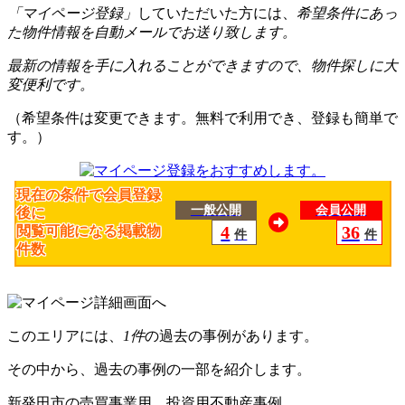
「マイページ登録」
していただいた方には、
希望条件にあっ
た物件情報を自動メールでお送り致します。
最新の情報を手に入れることができますので、物件探しに大
変便利です。
（希望条件は変更できます。無料で利用でき、登録も簡単で
す。）
現在の条件で会員登録
一般公開
会員公開
後に
4
36
閲覧可能になる掲載物
件
件
件数
このエリアには、
1件
の過去の事例があります。
その中から、過去の事例の一部を紹介します。
新発田市の売買事業用、投資用不動産事例