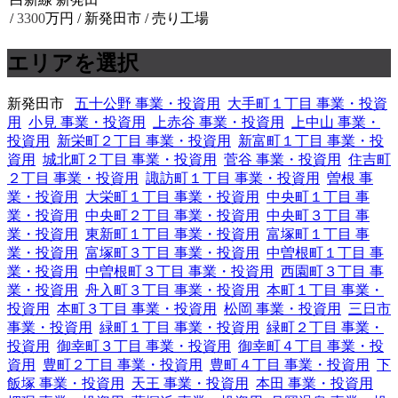
/
3300
万円 / 新発田市
/ 売り工場
エリアを選択
新発田市
五十公野 事業・投資用
大手町１丁目 事業・投資
用
小見 事業・投資用
上赤谷 事業・投資用
上中山 事業・
投資用
新栄町２丁目 事業・投資用
新富町１丁目 事業・投
資用
城北町２丁目 事業・投資用
菅谷 事業・投資用
住吉町
２丁目 事業・投資用
諏訪町１丁目 事業・投資用
曽根 事
業・投資用
大栄町１丁目 事業・投資用
中央町１丁目 事
業・投資用
中央町２丁目 事業・投資用
中央町３丁目 事
業・投資用
東新町１丁目 事業・投資用
富塚町１丁目 事
業・投資用
富塚町３丁目 事業・投資用
中曽根町１丁目 事
業・投資用
中曽根町３丁目 事業・投資用
西園町３丁目 事
業・投資用
舟入町３丁目 事業・投資用
本町１丁目 事業・
投資用
本町３丁目 事業・投資用
松岡 事業・投資用
三日市
事業・投資用
緑町１丁目 事業・投資用
緑町２丁目 事業・
投資用
御幸町３丁目 事業・投資用
御幸町４丁目 事業・投
資用
豊町２丁目 事業・投資用
豊町４丁目 事業・投資用
下
飯塚 事業・投資用
天王 事業・投資用
本田 事業・投資用