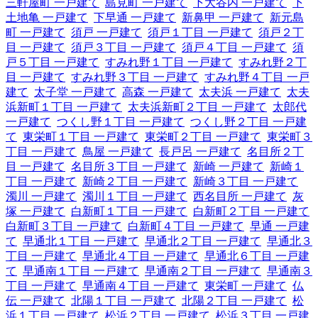
三軒屋町 一戸建て
島見町 一戸建て
下大谷内 一戸建て
下
土地亀 一戸建て
下早通 一戸建て
新鼻甲 一戸建て
新元島
町 一戸建て
須戸 一戸建て
須戸１丁目 一戸建て
須戸２丁
目 一戸建て
須戸３丁目 一戸建て
須戸４丁目 一戸建て
須
戸５丁目 一戸建て
すみれ野１丁目 一戸建て
すみれ野２丁
目 一戸建て
すみれ野３丁目 一戸建て
すみれ野４丁目 一戸
建て
太子堂 一戸建て
高森 一戸建て
太夫浜 一戸建て
太夫
浜新町１丁目 一戸建て
太夫浜新町２丁目 一戸建て
太郎代
一戸建て
つくし野１丁目 一戸建て
つくし野２丁目 一戸建
て
東栄町１丁目 一戸建て
東栄町２丁目 一戸建て
東栄町３
丁目 一戸建て
鳥屋 一戸建て
長戸呂 一戸建て
名目所２丁
目 一戸建て
名目所３丁目 一戸建て
新崎 一戸建て
新崎１
丁目 一戸建て
新崎２丁目 一戸建て
新崎３丁目 一戸建て
濁川 一戸建て
濁川１丁目 一戸建て
西名目所 一戸建て
灰
塚 一戸建て
白新町１丁目 一戸建て
白新町２丁目 一戸建て
白新町３丁目 一戸建て
白新町４丁目 一戸建て
早通 一戸建
て
早通北１丁目 一戸建て
早通北２丁目 一戸建て
早通北３
丁目 一戸建て
早通北４丁目 一戸建て
早通北６丁目 一戸建
て
早通南１丁目 一戸建て
早通南２丁目 一戸建て
早通南３
丁目 一戸建て
早通南４丁目 一戸建て
東栄町 一戸建て
仏
伝 一戸建て
北陽１丁目 一戸建て
北陽２丁目 一戸建て
松
浜１丁目 一戸建て
松浜２丁目 一戸建て
松浜３丁目 一戸建