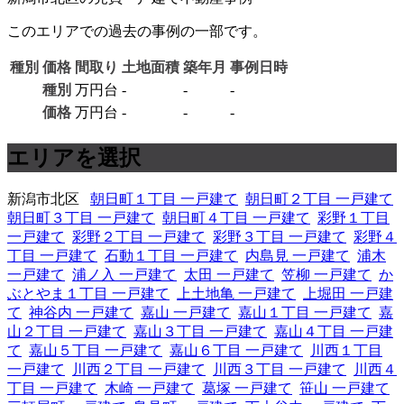
このエリアでの過去の事例の一部です。
種別
価格
間取り
土地面積
築年月
事例日時
種別
万円台
-
-
-
価格
万円台
-
-
-
エリアを選択
新潟市北区
朝日町１丁目 一戸建て
朝日町２丁目 一戸建て
朝日町３丁目 一戸建て
朝日町４丁目 一戸建て
彩野１丁目
一戸建て
彩野２丁目 一戸建て
彩野３丁目 一戸建て
彩野４
丁目 一戸建て
石動１丁目 一戸建て
内島見 一戸建て
浦木
一戸建て
浦ノ入 一戸建て
太田 一戸建て
笠柳 一戸建て
か
ぶとやま１丁目 一戸建て
上土地亀 一戸建て
上堀田 一戸建
て
神谷内 一戸建て
嘉山 一戸建て
嘉山１丁目 一戸建て
嘉
山２丁目 一戸建て
嘉山３丁目 一戸建て
嘉山４丁目 一戸建
て
嘉山５丁目 一戸建て
嘉山６丁目 一戸建て
川西１丁目
一戸建て
川西２丁目 一戸建て
川西３丁目 一戸建て
川西４
丁目 一戸建て
木崎 一戸建て
葛塚 一戸建て
笹山 一戸建て