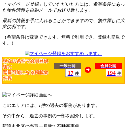
「マイページ登録」
していただいた方には、
希望条件にあっ
た物件情報を自動メールでお送り致します。
最新の情報を手に入れることができますので、物件探しに大
変便利です。
（希望条件は変更できます。無料で利用でき、登録も簡単で
す。）
現在の条件で会員登録
一般公開
会員公開
後に
17
194
閲覧可能になる掲載物
件
件
件数
このエリアには、
1件
の過去の事例があります。
その中から、過去の事例の一部を紹介します。
新潟市北区の売買一戸建て不動産事例