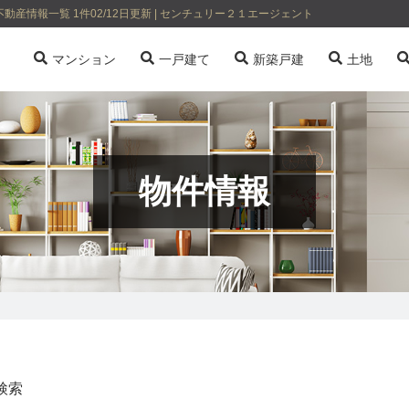
情報一覧 1件02/12日更新 | センチュリー２１エージェント
マンション
一戸建て
新築戸建
土地
物件情報
検索