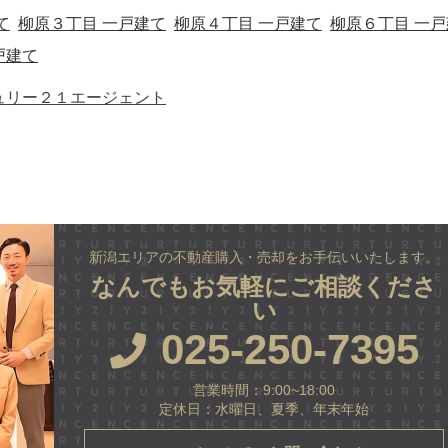
て
柳原３丁目 一戸建て
柳原４丁目 一戸建て
柳原６丁目 一戸
戸建て
ュリー２１エージェント
新潟エリアの不動産購入・売却をお手伝いいたします。
なんでもお気軽にご相談くださ
い
025-250-7395
営業時間：9:00~18:00
定休日：水曜日、夏季、年末年始