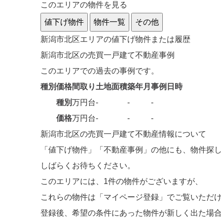
このエリアの物件を見る
値下げ物件
物件一覧
その他
新潟市北区エリアの値下げ物件または履歴
新潟市北区の売買一戸建て不動産事例
このエリアでの過去の事例です。
種別
価格
間取り
土地面積
築年月
事例日時
種別
万円台
-
-
-
価格
万円台
-
-
-
新潟市北区の売買一戸建て不動産情報について
「値下げ物件」「不動産事例」の他にも、物件探
しばらくお待ちください。
このエリアには、
1件
の物件がございますが、
これらの物件は「マイページ登録」でご覧いただ
登録後、希望の条件にあった物件が新しく出た場