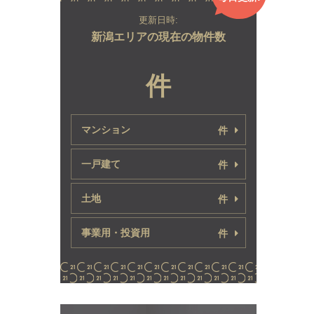
更新日時:
新潟エリアの現在の物件数
件
マンション
件
一戸建て
件
土地
件
事業用・投資用
件