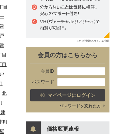
丁目
一
建
戸
建
会員の方はこちらから
丁目
丁目
会員ID
戸
パスワード
目
北
マイページにログイン
丁
パスワードを忘れた方
戸建
本町
価格変更速報
屋