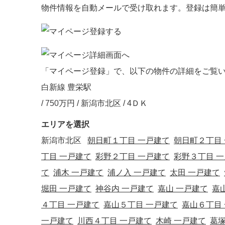
物件情報を自動メールで受け取れます。登録は簡
「マイページ登録」で、以下の物件の詳細をご覧
白新線 豊栄駅
/
750
万円 / 新潟市北区
/ 4ＤＫ
エリアを選択
新潟市北区
朝日町１丁目 一戸建て
朝日町２丁目
丁目 一戸建て
彩野２丁目 一戸建て
彩野３丁目 
て
浦木 一戸建て
浦ノ入 一戸建て
太田 一戸建て
堀田 一戸建て
神谷内 一戸建て
嘉山 一戸建て
嘉
４丁目 一戸建て
嘉山５丁目 一戸建て
嘉山６丁目
一戸建て
川西４丁目 一戸建て
木崎 一戸建て
葛塚