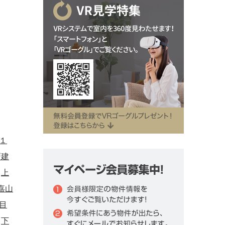
１
戸建
上
嘉山
目
下