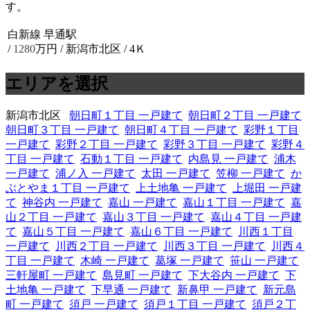
す。
白新線 早通駅
/
1280
万円 / 新潟市北区
/ 4Ｋ
エリアを選択
新潟市北区
朝日町１丁目 一戸建て
朝日町２丁目 一戸建て
朝日町３丁目 一戸建て
朝日町４丁目 一戸建て
彩野１丁目
一戸建て
彩野２丁目 一戸建て
彩野３丁目 一戸建て
彩野４
丁目 一戸建て
石動１丁目 一戸建て
内島見 一戸建て
浦木
一戸建て
浦ノ入 一戸建て
太田 一戸建て
笠柳 一戸建て
か
ぶとやま１丁目 一戸建て
上土地亀 一戸建て
上堀田 一戸建
て
神谷内 一戸建て
嘉山 一戸建て
嘉山１丁目 一戸建て
嘉
山２丁目 一戸建て
嘉山３丁目 一戸建て
嘉山４丁目 一戸建
て
嘉山５丁目 一戸建て
嘉山６丁目 一戸建て
川西１丁目
一戸建て
川西２丁目 一戸建て
川西３丁目 一戸建て
川西４
丁目 一戸建て
木崎 一戸建て
葛塚 一戸建て
笹山 一戸建て
三軒屋町 一戸建て
島見町 一戸建て
下大谷内 一戸建て
下
土地亀 一戸建て
下早通 一戸建て
新鼻甲 一戸建て
新元島
町 一戸建て
須戸 一戸建て
須戸１丁目 一戸建て
須戸２丁