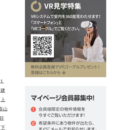
１
戸建
上
嘉山
目
下