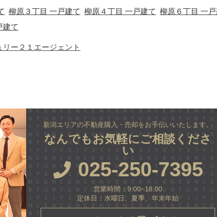
て
柳原３丁目 一戸建て
柳原４丁目 一戸建て
柳原６丁目 一戸
戸建て
ュリー２１エージェント
新潟エリアの不動産購入・売却をお手伝いいたします。
なんでもお気軽にご相談くださ
い
025-250-7395
営業時間：9:00~18:00
定休日：水曜日、夏季、年末年始