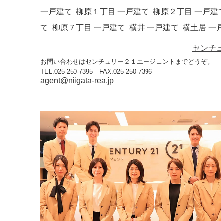
一戸建て
柳原１丁目 一戸建て
柳原２丁目 一戸建
て
柳原７丁目 一戸建て
横井 一戸建て
横土居 一
センチ
お問い合わせはセンチュリー２１エージェントまでどうぞ。
TEL.025-250-7395 FAX.025-250-7396
agent@niigata-rea.jp