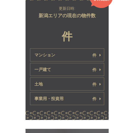
更新日時:
新潟エリアの現在の物件数
件
マンション
件
一戸建て
件
土地
件
事業用・投資用
件