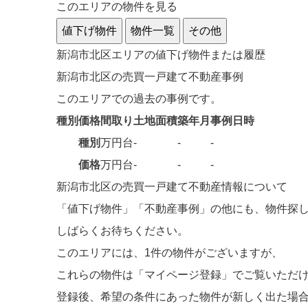
このエリアの物件を見る
値下げ物件
物件一覧
その他
新潟市北区エリアの値下げ物件または履歴
新潟市北区の売買一戸建て不動産事例
このエリアでの過去の事例です。
種別
価格
間取り
土地面積
築年月
事例日時
種別
万円台
-
-
-
価格
万円台
-
-
-
新潟市北区の売買一戸建て不動産情報について
「値下げ物件」「不動産事例」の他にも、物件探
しばらくお待ちください。
このエリアには、
1件
の物件がございますが、
これらの物件は「マイページ登録」でご覧いただ
登録後、希望の条件にあった物件が新しく出た場