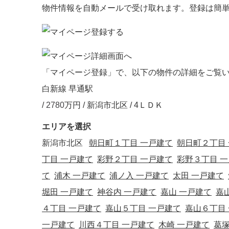
物件情報を自動メールで受け取れます。登録は簡
「マイページ登録」で、以下の物件の詳細をご覧
白新線 早通駅
/
2780
万円 / 新潟市北区
/ 4ＬＤＫ
エリアを選択
新潟市北区
朝日町１丁目 一戸建て
朝日町２丁目
丁目 一戸建て
彩野２丁目 一戸建て
彩野３丁目 
て
浦木 一戸建て
浦ノ入 一戸建て
太田 一戸建て
堀田 一戸建て
神谷内 一戸建て
嘉山 一戸建て
嘉
４丁目 一戸建て
嘉山５丁目 一戸建て
嘉山６丁目
一戸建て
川西４丁目 一戸建て
木崎 一戸建て
葛塚