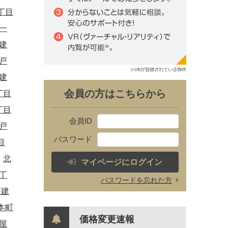
丁目
一
建
戸
建
会員の方はこちらから
丁目
丁目
会員ID
戸
パスワード
目
北
マイページにログイン
丁
パスワードを忘れた方
戸建
本町
価格変更速報
屋