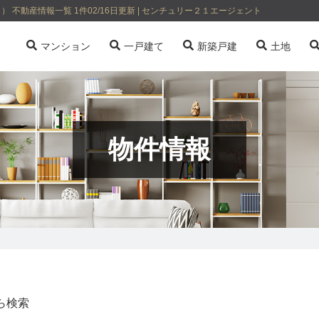
動産情報一覧 1件02/16日更新 | センチュリー２１エージェント
マンション
一戸建て
新築戸建
土地
物件情報
ら検索