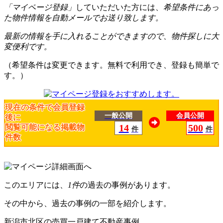
「マイページ登録」
していただいた方には、
希望条件にあっ
た物件情報を自動メールでお送り致します。
最新の情報を手に入れることができますので、物件探しに大
変便利です。
（希望条件は変更できます。無料で利用でき、登録も簡単で
す。）
現在の条件で会員登録
一般公開
会員公開
後に
14
500
閲覧可能になる掲載物
件
件
件数
このエリアには、
1件
の過去の事例があります。
その中から、過去の事例の一部を紹介します。
新潟市北区の売買一戸建て不動産事例