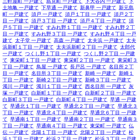
三軒屋町 一戸建て
島見町 一戸建て
下大谷内 一戸建て
下
土地亀 一戸建て
下早通 一戸建て
新鼻甲 一戸建て
新元島
町 一戸建て
須戸 一戸建て
須戸１丁目 一戸建て
須戸２丁
目 一戸建て
須戸３丁目 一戸建て
須戸４丁目 一戸建て
須
戸５丁目 一戸建て
すみれ野１丁目 一戸建て
すみれ野２丁
目 一戸建て
すみれ野３丁目 一戸建て
すみれ野４丁目 一戸
建て
太子堂 一戸建て
高森 一戸建て
太夫浜 一戸建て
太夫
浜新町１丁目 一戸建て
太夫浜新町２丁目 一戸建て
太郎代
一戸建て
つくし野１丁目 一戸建て
つくし野２丁目 一戸建
て
東栄町１丁目 一戸建て
東栄町２丁目 一戸建て
東栄町３
丁目 一戸建て
鳥屋 一戸建て
長戸呂 一戸建て
名目所２丁
目 一戸建て
名目所３丁目 一戸建て
新崎 一戸建て
新崎１
丁目 一戸建て
新崎２丁目 一戸建て
新崎３丁目 一戸建て
濁川 一戸建て
濁川１丁目 一戸建て
西名目所 一戸建て
灰
塚 一戸建て
白新町１丁目 一戸建て
白新町２丁目 一戸建て
白新町３丁目 一戸建て
白新町４丁目 一戸建て
早通 一戸建
て
早通北１丁目 一戸建て
早通北２丁目 一戸建て
早通北３
丁目 一戸建て
早通北４丁目 一戸建て
早通北６丁目 一戸建
て
早通南１丁目 一戸建て
早通南２丁目 一戸建て
早通南３
丁目 一戸建て
早通南４丁目 一戸建て
東栄町 一戸建て
仏
伝 一戸建て
北陽１丁目 一戸建て
北陽２丁目 一戸建て
松
浜１丁目 一戸建て
松浜２丁目 一戸建て
松浜３丁目 一戸建