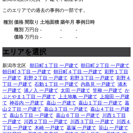
このエリアでの過去の事例の一部です。
種別
価格
間取り
土地面積
築年月
事例日時
種別
万円台
-
-
-
価格
万円台
-
-
-
エリアを選択
新潟市北区
朝日町１丁目 一戸建て
朝日町２丁目 一戸建て
朝日町３丁目 一戸建て
朝日町４丁目 一戸建て
彩野１丁目
一戸建て
彩野２丁目 一戸建て
彩野３丁目 一戸建て
彩野４
丁目 一戸建て
石動１丁目 一戸建て
内島見 一戸建て
浦木
一戸建て
浦ノ入 一戸建て
太田 一戸建て
笠柳 一戸建て
か
ぶとやま１丁目 一戸建て
上土地亀 一戸建て
上堀田 一戸建
て
神谷内 一戸建て
嘉山 一戸建て
嘉山１丁目 一戸建て
嘉
山２丁目 一戸建て
嘉山３丁目 一戸建て
嘉山４丁目 一戸建
て
嘉山５丁目 一戸建て
嘉山６丁目 一戸建て
川西１丁目
一戸建て
川西２丁目 一戸建て
川西３丁目 一戸建て
川西４
丁目 一戸建て
木崎 一戸建て
葛塚 一戸建て
笹山 一戸建て