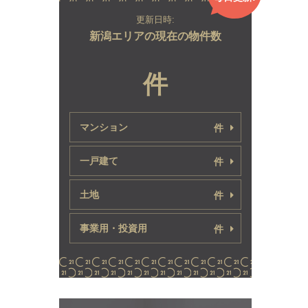
更新日時:
新潟エリアの現在の物件数
件
マンション
件
一戸建て
件
土地
件
事業用・投資用
件