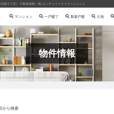
陽３丁目） 不動産情報一覧| センチュリー２１エージェント
マンション
一戸建て
新築戸建
土地
物件情報
目から検索