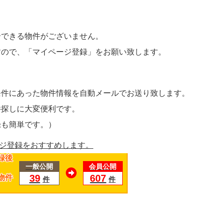
介できる物件がございません。
すので、
「マイページ登録」
をお願い致します。
条件にあった物件情報を自動メールでお送り致します。
件探しに大変便利です。
録も簡単です。）
録後
一般公開
会員公開
39
607
物件
件
件