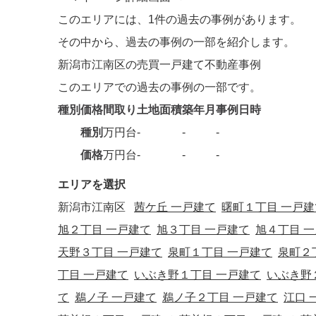
このエリアには、
1件
の過去の事例があります。
その中から、過去の事例の一部を紹介します。
新潟市江南区の売買一戸建て不動産事例
このエリアでの過去の事例の一部です。
種別
価格
間取り
土地面積
築年月
事例日時
種別
万円台
-
-
-
価格
万円台
-
-
-
エリアを選択
新潟市江南区
茜ケ丘 一戸建て
曙町１丁目 一戸建
旭２丁目 一戸建て
旭３丁目 一戸建て
旭４丁目 
天野３丁目 一戸建て
泉町１丁目 一戸建て
泉町２
丁目 一戸建て
いぶき野１丁目 一戸建て
いぶき野
て
鵜ノ子 一戸建て
鵜ノ子２丁目 一戸建て
江口 