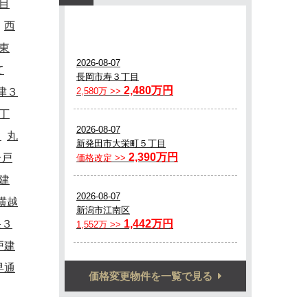
目
西
東
て
津３
丁
て
丸
一戸
建
横越
央３
戸建
早通
価格変更物件を一覧で見る