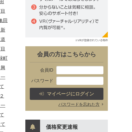
田
丁目
亀田
田新
水道
丁目
会員の方はこちらから
緑町
ツ興
会員ID
 一
パスワード
て
マイページにログイン
２
パスワードを忘れた方
 一
て
建て
価格変更速報