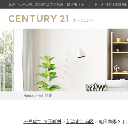
新潟市江南区亀田向陽周辺の事業用、投資用（キーワード：新潟市江南区亀田向
Home
物件情報
一戸建て-市区町村
>
新潟市江南区
>
亀田向陽３丁