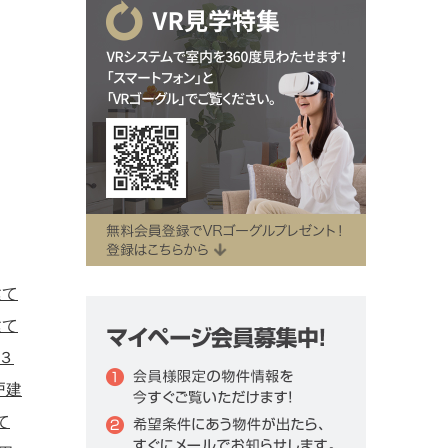
建て
建て
３
戸建
て