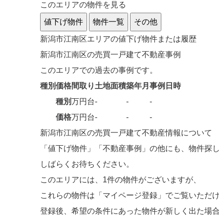
このエリアの物件を見る
値下げ物件
物件一覧
その他
新潟市江南区エリアの値下げ物件または履歴
新潟市江南区の売買一戸建て不動産事例
このエリアでの過去の事例です。
種別
価格
間取り
土地面積
築年月
事例日時
種別
万円台
-
-
-
価格
万円台
-
-
-
新潟市江南区の売買一戸建て不動産情報について
「値下げ物件」「不動産事例」の他にも、物件探
しばらくお待ちください。
このエリアには、
1件
の物件がございますが、
これらの物件は「マイページ登録」でご覧いただ
登録後、希望の条件にあった物件が新しく出た場