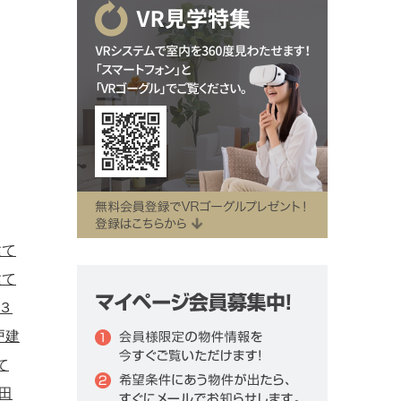
建て
建て
３
戸建
て
田