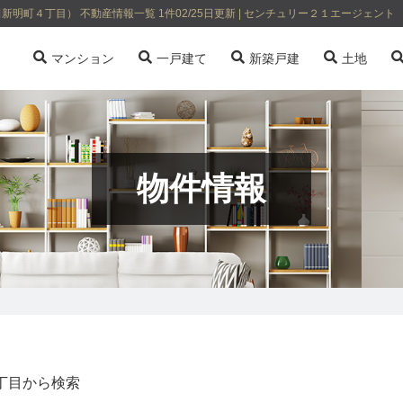
４丁目） 不動産情報一覧 1件02/25日更新 | センチュリー２１エージェント
マンション
一戸建て
新築戸建
土地
物件情報
丁目から検索