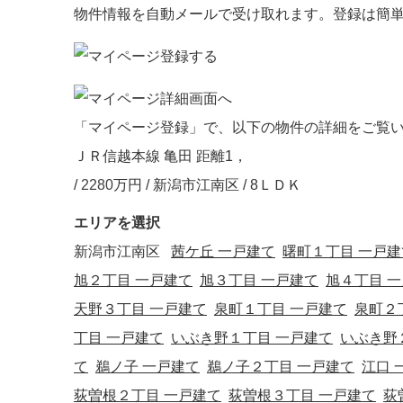
物件情報を自動メールで受け取れます。登録は簡
「マイページ登録」で、以下の物件の詳細をご覧
ＪＲ信越本線 亀田 距離1，
/
2280
万円 / 新潟市江南区
/ 8ＬＤＫ
エリアを選択
新潟市江南区
茜ケ丘 一戸建て
曙町１丁目 一戸建
旭２丁目 一戸建て
旭３丁目 一戸建て
旭４丁目 
天野３丁目 一戸建て
泉町１丁目 一戸建て
泉町２
丁目 一戸建て
いぶき野１丁目 一戸建て
いぶき野
て
鵜ノ子 一戸建て
鵜ノ子２丁目 一戸建て
江口 
荻曽根２丁目 一戸建て
荻曽根３丁目 一戸建て
荻