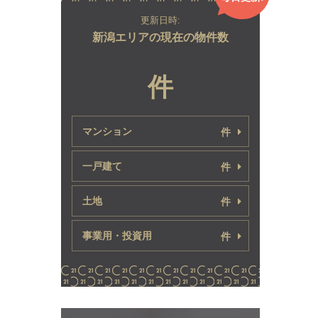
更新日時:
新潟エリアの現在の物件数
件
マンション
件
一戸建て
件
土地
件
事業用・投資用
件