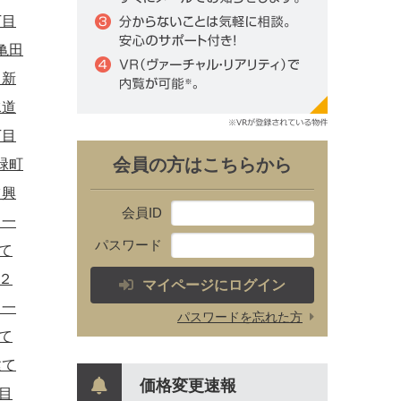
丁目
亀田
田新
水道
丁目
会員の方はこちらから
緑町
ツ興
会員ID
 一
パスワード
て
２
マイページにログイン
 一
パスワードを忘れた方
て
建て
価格変更速報
目