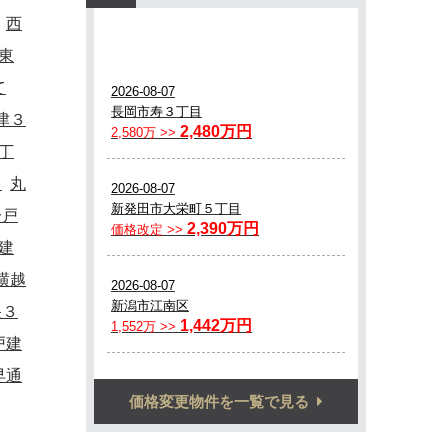
西
東
て
津３
丁
て
丸
一戸
建
横越
央３
戸建
早通
価格変更物件を一覧で見る