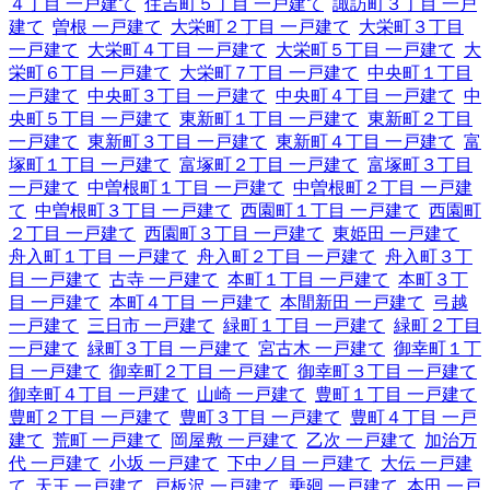
４丁目 一戸建て
住吉町５丁目 一戸建て
諏訪町３丁目 一戸
建て
曽根 一戸建て
大栄町２丁目 一戸建て
大栄町３丁目
一戸建て
大栄町４丁目 一戸建て
大栄町５丁目 一戸建て
大
栄町６丁目 一戸建て
大栄町７丁目 一戸建て
中央町１丁目
一戸建て
中央町３丁目 一戸建て
中央町４丁目 一戸建て
中
央町５丁目 一戸建て
東新町１丁目 一戸建て
東新町２丁目
一戸建て
東新町３丁目 一戸建て
東新町４丁目 一戸建て
富
塚町１丁目 一戸建て
富塚町２丁目 一戸建て
富塚町３丁目
一戸建て
中曽根町１丁目 一戸建て
中曽根町２丁目 一戸建
て
中曽根町３丁目 一戸建て
西園町１丁目 一戸建て
西園町
２丁目 一戸建て
西園町３丁目 一戸建て
東姫田 一戸建て
舟入町１丁目 一戸建て
舟入町２丁目 一戸建て
舟入町３丁
目 一戸建て
古寺 一戸建て
本町１丁目 一戸建て
本町３丁
目 一戸建て
本町４丁目 一戸建て
本間新田 一戸建て
弓越
一戸建て
三日市 一戸建て
緑町１丁目 一戸建て
緑町２丁目
一戸建て
緑町３丁目 一戸建て
宮古木 一戸建て
御幸町１丁
目 一戸建て
御幸町２丁目 一戸建て
御幸町３丁目 一戸建て
御幸町４丁目 一戸建て
山崎 一戸建て
豊町１丁目 一戸建て
豊町２丁目 一戸建て
豊町３丁目 一戸建て
豊町４丁目 一戸
建て
荒町 一戸建て
岡屋敷 一戸建て
乙次 一戸建て
加治万
代 一戸建て
小坂 一戸建て
下中ノ目 一戸建て
大伝 一戸建
て
天王 一戸建て
戸板沢 一戸建て
乗廻 一戸建て
本田 一戸