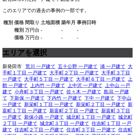
このエリアでの過去の事例の一部です。
種別
価格
間取り
土地面積
築年月
事例日時
種別
万円台
-
-
-
価格
万円台
-
-
-
エリアを選択
新発田市
荒川 一戸建て
五十公野 一戸建て
浦 一戸建て
大
手町１丁目 一戸建て
大手町２丁目 一戸建て
大手町３丁目
一戸建て
大手町５丁目 一戸建て
大手町６丁目 一戸建て
上
館 一戸建て
上内竹 一戸建て
上中沢 一戸建て
上中山 一戸
建て
小舟町３丁目 一戸建て
佐々木 一戸建て
島潟 一戸建
て
下新保 一戸建て
下内竹 一戸建て
下中 一戸建て
下中山
一戸建て
新栄町１丁目 一戸建て
新栄町２丁目 一戸建て
新
富町１丁目 一戸建て
新富町２丁目 一戸建て
新富町３丁目
一戸建て
新保小路 一戸建て
城北町１丁目 一戸建て
城北町
２丁目 一戸建て
城北町３丁目 一戸建て
住吉町１丁目 一戸
建て
住吉町２丁目 一戸建て
住吉町３丁目 一戸建て
住吉町