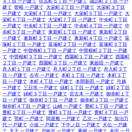
４丁目 一戸建て
住吉町５丁目 一戸建て
諏訪町３丁目 一戸
建て
曽根 一戸建て
大栄町２丁目 一戸建て
大栄町３丁目
一戸建て
大栄町４丁目 一戸建て
大栄町５丁目 一戸建て
大
栄町６丁目 一戸建て
大栄町７丁目 一戸建て
中央町１丁目
一戸建て
中央町３丁目 一戸建て
中央町４丁目 一戸建て
中
央町５丁目 一戸建て
東新町１丁目 一戸建て
東新町２丁目
一戸建て
東新町３丁目 一戸建て
東新町４丁目 一戸建て
富
塚町１丁目 一戸建て
富塚町２丁目 一戸建て
富塚町３丁目
一戸建て
中曽根町１丁目 一戸建て
中曽根町２丁目 一戸建
て
中曽根町３丁目 一戸建て
西園町１丁目 一戸建て
西園町
２丁目 一戸建て
西園町３丁目 一戸建て
東姫田 一戸建て
舟入町１丁目 一戸建て
舟入町２丁目 一戸建て
舟入町３丁
目 一戸建て
古寺 一戸建て
本町１丁目 一戸建て
本町３丁
目 一戸建て
本町４丁目 一戸建て
本間新田 一戸建て
弓越
一戸建て
三日市 一戸建て
緑町１丁目 一戸建て
緑町２丁目
一戸建て
緑町３丁目 一戸建て
宮古木 一戸建て
御幸町１丁
目 一戸建て
御幸町２丁目 一戸建て
御幸町３丁目 一戸建て
御幸町４丁目 一戸建て
山崎 一戸建て
豊町１丁目 一戸建て
豊町２丁目 一戸建て
豊町３丁目 一戸建て
豊町４丁目 一戸
建て
荒町 一戸建て
岡屋敷 一戸建て
乙次 一戸建て
加治万
代 一戸建て
小坂 一戸建て
下中ノ目 一戸建て
大伝 一戸建
て
天王 一戸建て
戸板沢 一戸建て
乗廻 一戸建て
本田 一戸