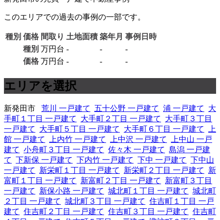
このエリアでの過去の事例の一部です。
種別
価格
間取り
土地面積
築年月
事例日時
種別
万円台
-
-
-
価格
万円台
-
-
-
エリアを選択
新発田市
荒川 一戸建て
五十公野 一戸建て
浦 一戸建て
大
手町１丁目 一戸建て
大手町２丁目 一戸建て
大手町３丁目
一戸建て
大手町５丁目 一戸建て
大手町６丁目 一戸建て
上
館 一戸建て
上内竹 一戸建て
上中沢 一戸建て
上中山 一戸
建て
小舟町３丁目 一戸建て
佐々木 一戸建て
島潟 一戸建
て
下新保 一戸建て
下内竹 一戸建て
下中 一戸建て
下中山
一戸建て
新栄町１丁目 一戸建て
新栄町２丁目 一戸建て
新
富町１丁目 一戸建て
新富町２丁目 一戸建て
新富町３丁目
一戸建て
新保小路 一戸建て
城北町１丁目 一戸建て
城北町
２丁目 一戸建て
城北町３丁目 一戸建て
住吉町１丁目 一戸
建て
住吉町２丁目 一戸建て
住吉町３丁目 一戸建て
住吉町