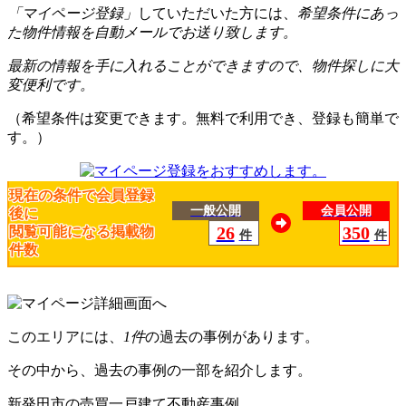
「マイページ登録」
していただいた方には、
希望条件にあっ
た物件情報を自動メールでお送り致します。
最新の情報を手に入れることができますので、物件探しに大
変便利です。
（希望条件は変更できます。無料で利用でき、登録も簡単で
す。）
現在の条件で会員登録
一般公開
会員公開
後に
26
350
閲覧可能になる掲載物
件
件
件数
このエリアには、
1件
の過去の事例があります。
その中から、過去の事例の一部を紹介します。
新発田市の売買一戸建て不動産事例