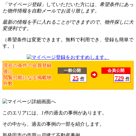
「マイページ登録」
していただいた方には、
希望条件にあっ
た物件情報を自動メールでお送り致します。
最新の情報を手に入れることができますので、物件探しに大
変便利です。
（希望条件は変更できます。無料で利用でき、登録も簡単で
す。）
現在の条件で会員登録
一般公開
会員公開
後に
25
729
閲覧可能になる掲載物
件
件
件数
このエリアには、
1件
の過去の事例があります。
その中から、過去の事例の一部を紹介します。
新発田市の売買一戸建て不動産事例