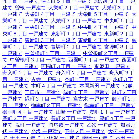
４丁目 一戸建て
住吉町５丁目 一戸建て
諏訪町３丁目 一戸
建て
曽根 一戸建て
大栄町２丁目 一戸建て
大栄町３丁目
一戸建て
大栄町４丁目 一戸建て
大栄町５丁目 一戸建て
大
栄町６丁目 一戸建て
大栄町７丁目 一戸建て
中央町１丁目
一戸建て
中央町３丁目 一戸建て
中央町４丁目 一戸建て
中
央町５丁目 一戸建て
東新町１丁目 一戸建て
東新町２丁目
一戸建て
東新町３丁目 一戸建て
東新町４丁目 一戸建て
富
塚町１丁目 一戸建て
富塚町２丁目 一戸建て
富塚町３丁目
一戸建て
中曽根町１丁目 一戸建て
中曽根町２丁目 一戸建
て
中曽根町３丁目 一戸建て
西園町１丁目 一戸建て
西園町
２丁目 一戸建て
西園町３丁目 一戸建て
東姫田 一戸建て
舟入町１丁目 一戸建て
舟入町２丁目 一戸建て
舟入町３丁
目 一戸建て
古寺 一戸建て
本町１丁目 一戸建て
本町３丁
目 一戸建て
本町４丁目 一戸建て
本間新田 一戸建て
弓越
一戸建て
三日市 一戸建て
緑町１丁目 一戸建て
緑町２丁目
一戸建て
緑町３丁目 一戸建て
宮古木 一戸建て
御幸町１丁
目 一戸建て
御幸町２丁目 一戸建て
御幸町３丁目 一戸建て
御幸町４丁目 一戸建て
山崎 一戸建て
豊町１丁目 一戸建て
豊町２丁目 一戸建て
豊町３丁目 一戸建て
豊町４丁目 一戸
建て
荒町 一戸建て
岡屋敷 一戸建て
乙次 一戸建て
加治万
代 一戸建て
小坂 一戸建て
下中ノ目 一戸建て
大伝 一戸建
て
天王 一戸建て
戸板沢 一戸建て
乗廻 一戸建て
本田 一戸