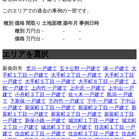
このエリアでの過去の事例の一部です。
種別
価格
間取り
土地面積
築年月
事例日時
種別
万円台
-
-
-
価格
万円台
-
-
-
エリアを選択
新発田市
荒川 一戸建て
五十公野 一戸建て
浦 一戸建て
大
手町１丁目 一戸建て
大手町２丁目 一戸建て
大手町３丁目
一戸建て
大手町５丁目 一戸建て
大手町６丁目 一戸建て
上
館 一戸建て
上内竹 一戸建て
上中沢 一戸建て
上中山 一戸
建て
小舟町３丁目 一戸建て
佐々木 一戸建て
島潟 一戸建
て
下新保 一戸建て
下内竹 一戸建て
下中 一戸建て
下中山
一戸建て
新栄町１丁目 一戸建て
新栄町２丁目 一戸建て
新
富町１丁目 一戸建て
新富町２丁目 一戸建て
新富町３丁目
一戸建て
新保小路 一戸建て
城北町１丁目 一戸建て
城北町
２丁目 一戸建て
城北町３丁目 一戸建て
住吉町１丁目 一戸
建て
住吉町２丁目 一戸建て
住吉町３丁目 一戸建て
住吉町