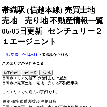
帯織駅 (信越本線) 売買土地
売地 売り地 不動産情報一覧
06/05日更新 | センチュリー２
１エージェント
土地-沿線
>
信越本線
>
帯織駅から検索
このエリアの物件を見る
値下げ物件
物件一覧
その他
長岡市エリアの値下げ物件または履歴
長岡市の売買土地 売地 売り地不動産事例
このエリアでの過去の事例です。
種別
価格
面積
駅徒歩
事例日時