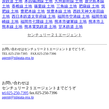
原鉄道 土地
本四備讃線 土地
九州新幹線 土地
鹿児島本線
土地
香椎線 土地
篠栗線 土地
三角線 土地
肥薩線 土地
筑
肥線 土地
豊肥本線 土地
筑豊本線 土地
西鉄天神大牟田線
土地
西日本鉄道太宰府線 土地
福岡市空港線 土地
福岡市箱
崎線 土地
福岡市七隈線 土地
熊本市健軍線 土地
熊本市上
熊本線 土地
熊本電気鉄道 土地
甘木鉄道 土地
センチュリー２１エージェント
お問い合わせはセンチュリー２１エージェントまでどうぞ。
TEL.025-250-7395 FAX.025-250-7396
agent@niigata-rea.jp
Home
Page Top
お問い合わせは
センチュリー２１エージェントまでどうぞ
tel.025-250-7395
fax.025-250-7396
agent@niigata-rea.jp