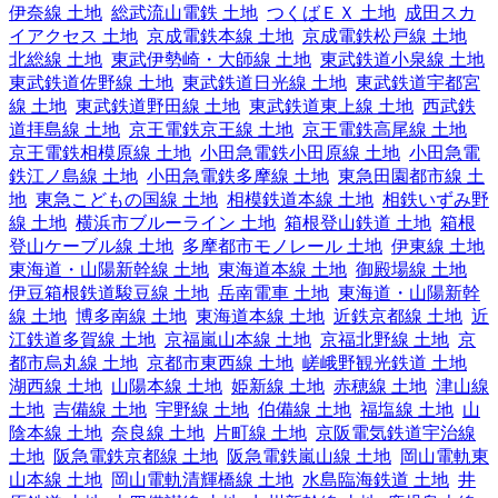
伊奈線 土地
総武流山電鉄 土地
つくばＥＸ 土地
成田スカ
イアクセス 土地
京成電鉄本線 土地
京成電鉄松戸線 土地
北総線 土地
東武伊勢崎・大師線 土地
東武鉄道小泉線 土地
東武鉄道佐野線 土地
東武鉄道日光線 土地
東武鉄道宇都宮
線 土地
東武鉄道野田線 土地
東武鉄道東上線 土地
西武鉄
道拝島線 土地
京王電鉄京王線 土地
京王電鉄高尾線 土地
京王電鉄相模原線 土地
小田急電鉄小田原線 土地
小田急電
鉄江ノ島線 土地
小田急電鉄多摩線 土地
東急田園都市線 土
地
東急こどもの国線 土地
相模鉄道本線 土地
相鉄いずみ野
線 土地
横浜市ブルーライン 土地
箱根登山鉄道 土地
箱根
登山ケーブル線 土地
多摩都市モノレール 土地
伊東線 土地
東海道・山陽新幹線 土地
東海道本線 土地
御殿場線 土地
伊豆箱根鉄道駿豆線 土地
岳南電車 土地
東海道・山陽新幹
線 土地
博多南線 土地
東海道本線 土地
近鉄京都線 土地
近
江鉄道多賀線 土地
京福嵐山本線 土地
京福北野線 土地
京
都市烏丸線 土地
京都市東西線 土地
嵯峨野観光鉄道 土地
湖西線 土地
山陽本線 土地
姫新線 土地
赤穂線 土地
津山線
土地
吉備線 土地
宇野線 土地
伯備線 土地
福塩線 土地
山
陰本線 土地
奈良線 土地
片町線 土地
京阪電気鉄道宇治線
土地
阪急電鉄京都線 土地
阪急電鉄嵐山線 土地
岡山電軌東
山本線 土地
岡山電軌清輝橋線 土地
水島臨海鉄道 土地
井