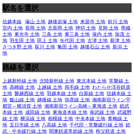
駅名を選択
信越本線
塚山 土地
越後岩塚 土地
来迎寺 土地
前川 土地
宮内 土地
長岡 土地
北長岡 土地
押切 土地
見附 土地
帯織
土地
東光寺 土地
三条 土地
東三条 土地
保内 土地
加茂 土
地
羽生田 土地
田上 土地
矢代田 土地
古津 土地
新津 土地
さつき野 土地
荻川 土地
亀田 土地
越後石山 土地
新潟 土
地
路線を選択
上越新幹線 土地
北陸新幹線 土地
東北本線 土地
常磐線 土
地
高崎線 土地
上越線 土地
両毛線 土地
わたらせ渓谷鉄道
土地
磐越西線 土地
羽越本線 土地
白新線 土地
信越本線 土
地
飯山線 土地
越後線 土地
弥彦線 土地
湘南新宿ライン宇
都宮～横須賀 土地
湘南新宿ライン高崎～東海道 土地
総武
本線 土地
成田線 土地
東海道本線 土地
南武線 土地
武蔵野
線 土地
横浜線 土地
相模線 土地
中央本線 土地
青梅線 土
地
五日市線 土地
八高線 土地
千代田・常磐緩行線 土地
総
武・中央緩行線 土地
関東鉄道常総線 土地
秩父鉄道 土地