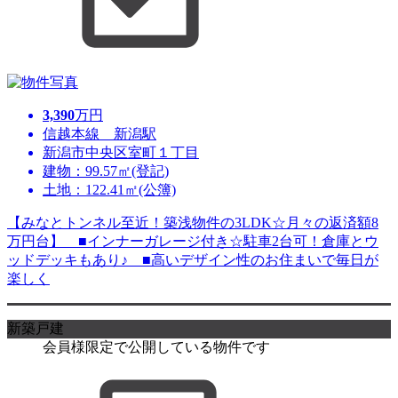
3,390
万円
信越本線 新潟駅
新潟市中央区室町１丁目
建物：99.57㎡(登記)
土地：122.41㎡(公簿)
【みなとトンネル至近！築浅物件の3LDK☆月々の返済額8
万円台】 ■インナーガレージ付き☆駐車2台可！倉庫とウ
ッドデッキもあり♪ ■高いデザイン性のお住まいで毎日が
楽しく
新築戸建
会員様限定で公開している物件です