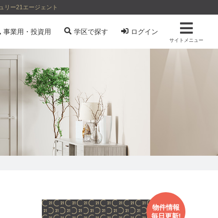
ュリー21エージェント
事業用・投資用
学区で探す
ログイン
サイトメニュー
物件情報
毎日更新!