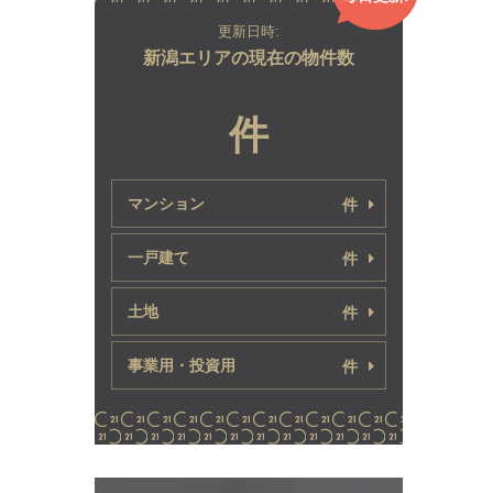
更新日時:
新潟エリアの現在の物件数
件
マンション
件
一戸建て
件
土地
件
事業用・投資用
件