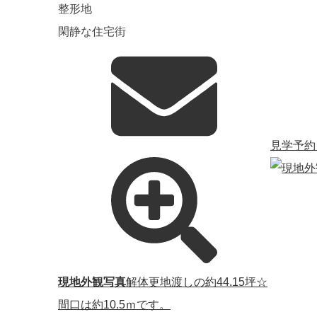
整形地
閑静な住宅街
見学予約
現地外観写真
解体更地渡しの約44.15坪☆
間口は約10.5ｍです。