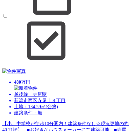
480
万円
越後線 寺尾駅
新潟市西区寺尾上３丁目
土地：134.59㎡(公簿)
建築条件：無
【小、中学校が徒歩10分圏内！建築条件なし☆現況更地の約
40.71坪】 ■お好きなハウスメーカーにて建築可能 ■寺尾