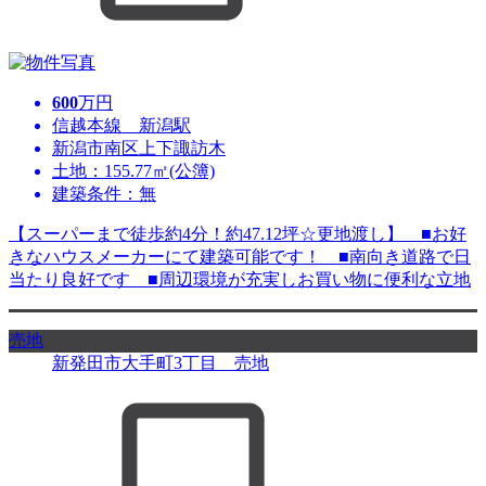
600
万円
信越本線 新潟駅
新潟市南区上下諏訪木
土地：155.77㎡(公簿)
建築条件：無
【スーパーまで徒歩約4分！約47.12坪☆更地渡し】 ■お好
きなハウスメーカーにて建築可能です！ ■南向き道路で日
当たり良好です ■周辺環境が充実しお買い物に便利な立地
売地
新発田市大手町3丁目 売地