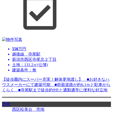
550
万円
越後線 寺尾駅
新潟市西区寺尾北２丁目
土地：131.2㎡(公簿)
建築条件：無
【徒歩圏内にスーパー充実！解体更地渡し】 ■お好きなハ
ウスメーカーにて建築可能 ■前面道路が約6.1ｍと駐車がら
くらく ■寺尾駅まで徒歩約9分と通勤通学に便利な好立地
売地
西区松美台 売地