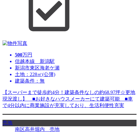
500
万円
信越本線 新潟駅
新潟市東区海老ケ瀬
土地：228㎡(公簿)
建築条件：無
【スーパーまで徒歩約4分！建築条件なしの約68.97坪☆更地
現況渡し】 ■お好きなハウスメーカーにて建築可能 ■車
で4分以内に商業施設が充実しており、生活利便性充実
売地
南区高井堀内 売地