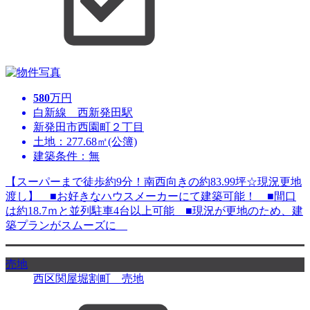
580
万円
白新線 西新発田駅
新発田市西園町２丁目
土地：277.68㎡(公簿)
建築条件：無
【スーパーまで徒歩約9分！南西向きの約83.99坪☆現況更地
渡し】 ■お好きなハウスメーカーにて建築可能！ ■間口
は約18.7ｍと並列駐車4台以上可能 ■現況が更地のため、建
築プランがスムーズに
売地
西区関屋堀割町 売地