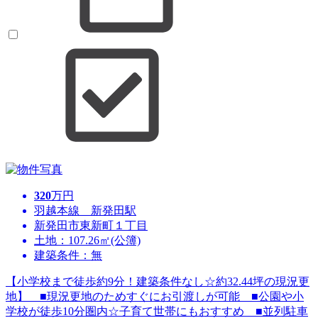
320
万円
羽越本線 新発田駅
新発田市東新町１丁目
土地：107.26㎡(公簿)
建築条件：無
【小学校まで徒歩約9分！建築条件なし☆約32.44坪の現況更
地】 ■現況更地のためすぐにお引渡しが可能 ■公園や小
学校が徒歩10分圏内☆子育て世帯にもおすすめ ■並列駐車