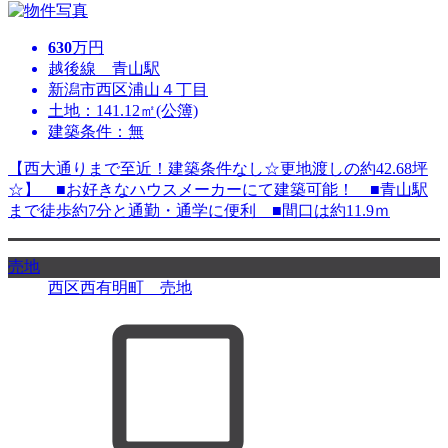
630
万円
越後線 青山駅
新潟市西区浦山４丁目
土地：141.12㎡(公簿)
建築条件：無
【西大通りまで至近！建築条件なし☆更地渡しの約42.68坪
☆】 ■お好きなハウスメーカーにて建築可能！ ■青山駅
まで徒歩約7分と通勤・通学に便利 ■間口は約11.9ｍ
売地
西区西有明町 売地