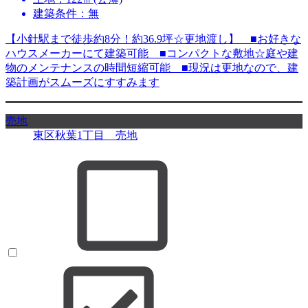
建築条件：無
【小針駅まで徒歩約8分！約36.9坪☆更地渡し】 ■お好きな
ハウスメーカーにて建築可能 ■コンパクトな敷地☆庭や建
物のメンテナンスの時間短縮可能 ■現況は更地なので、建
築計画がスムーズにすすみます
売地
東区秋葉1丁目 売地