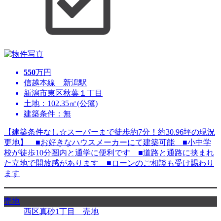
550
万円
信越本線 新潟駅
新潟市東区秋葉１丁目
土地：102.35㎡(公簿)
建築条件：無
【建築条件なし☆スーパーまで徒歩約7分！約30.96坪の現況
更地】 ■お好きなハウスメーカーにて建築可能 ■小中学
校が徒歩10分圏内と通学に便利です ■道路と通路に挟まれ
た立地で開放感があります ■ローンのご相談も受け賜わり
ます
売地
西区真砂1丁目 売地