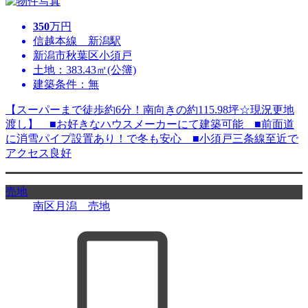
350
万円
信越本線 新潟駅
新潟市秋葉区小須戸
土地：383.43㎡(公簿)
建築条件：無
【スーパーまで徒歩約6分！南向きの約115.98坪☆現況更地
渡し】 ■お好きなハウスメーカーにて建築可能 ■前面道
に消雪パイプ設置あり！で冬も安心 ■小須戸三条線至近で
アクセス良好
売地
南区月潟 売地