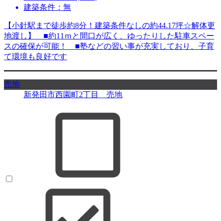
建築条件：無
【小針駅まで徒歩約8分！建築条件なしの約44.17坪☆解体更
地渡し】 ■約11ｍと間口が広く、ゆったりした駐車スペー
スの確保が可能！ ■塾などの習い事が充実しており、子育
て環境も良好です
売地
新発田市西園町2丁目 売地