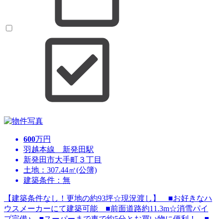
600
万円
羽越本線 新発田駅
新発田市大手町３丁目
土地：307.44㎡(公簿)
建築条件：無
【建築条件なし！更地の約93坪☆現況渡し】 ■お好きなハ
ウスメーカーにて建築可能 ■前面道路約11.3m☆消雪パイ
プ完備♪ ■スーパーまで車で約5分とお買い物に便利！ ■