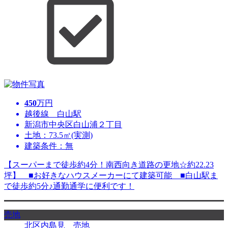
450
万円
越後線 白山駅
新潟市中央区白山浦２丁目
土地：73.5㎡(実測)
建築条件：無
【スーパーまで徒歩約4分！南西向き道路の更地☆約22.23
坪】 ■お好きなハウスメーカーにて建築可能 ■白山駅ま
で徒歩約5分♪通勤通学に便利です！
売地
北区内島見 売地