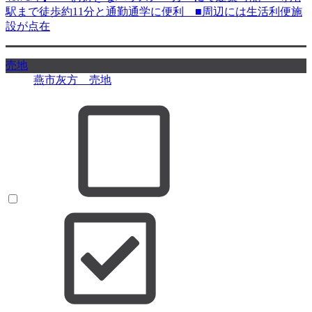
駅まで徒歩約11分と通勤通学に便利 ■周辺には生活利便施
設が点在
売地
燕市灰方 売地