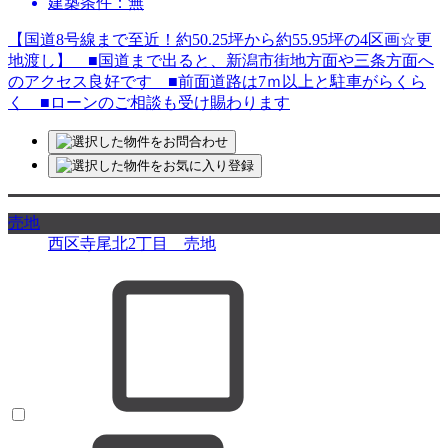
建築条件：無
【国道8号線まで至近！約50.25坪から約55.95坪の4区画☆更
地渡し】 ■国道まで出ると、新潟市街地方面や三条方面へ
のアクセス良好です ■前面道路は7ｍ以上と駐車がらくら
く ■ローンのご相談も受け賜わります
売地
西区寺尾北2丁目 売地