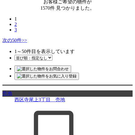
お客様ご希望の物件が
1570
件
見つかりました。
1
2
3
次の50件
>>
1
～
50
件目を表示しています
売地
西区寺尾上3丁目 売地