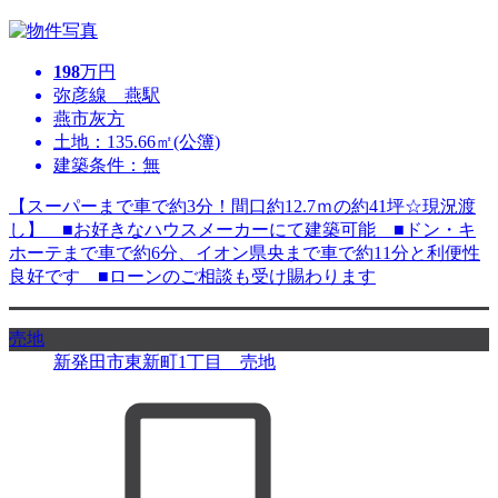
198
万円
弥彦線 燕駅
燕市灰方
土地：135.66㎡(公簿)
建築条件：無
【スーパーまで車で約3分！間口約12.7ｍの約41坪☆現況渡
し】 ■お好きなハウスメーカーにて建築可能 ■ドン・キ
ホーテまで車で約6分、イオン県央まで車で約11分と利便性
良好です ■ローンのご相談も受け賜わります
売地
新発田市東新町1丁目 売地