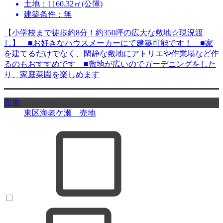
土地：1160.32㎡(公簿)
建築条件：無
【小学校まで徒歩約8分！約350坪の広大な敷地☆現況渡
し】 ■お好きなハウスメーカーにて建築可能です！ ■家
を建てるだけでなく、閑静な敷地にアトリエや作業場など作
るのもおすすめです ■敷地が広いのでガーデニングをした
り、家庭菜園を楽しめます
売地
東区海老ケ瀬 売地