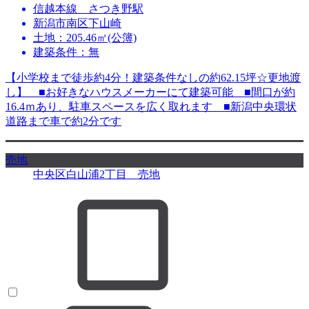
信越本線 さつき野駅
新潟市南区下山崎
土地：205.46㎡(公簿)
建築条件：無
【小学校まで徒歩約4分！建築条件なしの約62.15坪☆更地渡
し】 ■お好きなハウスメーカーにて建築可能 ■間口が約
16.4ｍあり、駐車スペースを広く取れます ■新潟中央環状
道路まで車で約2分です
売地
中央区白山浦2丁目 売地