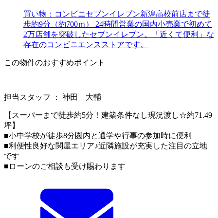
買い物：コンビニ
セブンイレブン新潟高校前店まで徒
歩約9分（約700ｍ） 24時間営業の国内小売業で初めて
2万店舗を突破したセブンイレブン。「近くて便利」な
存在のコンビニエンスストアです。
この物件のおすすめポイント
担当スタッフ ： 神田 大輔
【スーパーまで徒歩約5分！建築条件なし現況渡し☆約71.49
坪】
■小中学校が徒歩8分圏内と通学や行事の参加時に便利
■利便性良好な関屋エリア♪近隣施設が充実した注目の立地
です
■ローンのご相談も受け賜わります