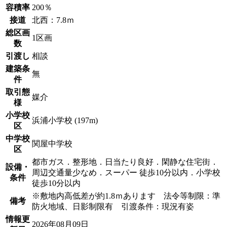
容積率
200％
接道
北西：7.8ｍ
総区画
1区画
数
引渡し
相談
建築条
無
件
取引態
媒介
様
小学校
浜浦小学校 (197m)
区
中学校
関屋中学校
区
都市ガス．整形地．日当たり良好．閑静な住宅街．
設備・
周辺交通量少なめ．スーパー 徒歩10分以内．小学校
条件
徒歩10分以内
※敷地内高低差が約1.8ｍあります 法令等制限：準
備考
防火地域、日影制限有 引渡条件：現況有姿
情報更
2026年08月09日