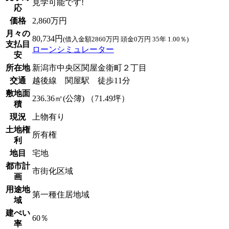
見学可能です!
応
価格
2,860万円
月々の
80,734円
(借入金額2860万円 頭金0万円 35年 1.00％)
支払目
ローンシミュレーター
安
所在地
新潟市中央区関屋金衛町２丁目
交通
越後線 関屋駅 徒歩11分
敷地面
236.36㎡(公簿) （71.49坪）
積
現況
上物有り
土地権
所有権
利
地目
宅地
都市計
市街化区域
画
用途地
第一種住居地域
域
建ぺい
60％
率