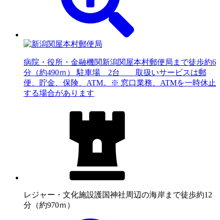
病院・役所・金融機関
新潟関屋本村郵便局まで徒歩約6
分（約490ｍ） 駐車場 2台 取扱いサービスは郵
便、貯金、保険、ATM。※ 窓口業務、ATMを一時休止
する場合があります
レジャー・文化施設
護国神社周辺の海岸まで徒歩約12
分（約970ｍ）