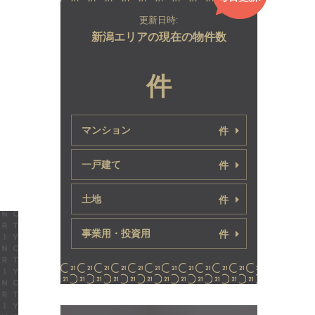
更新日時:
新潟エリアの現在の物件数
件
マンション
件
一戸建て
件
土地
件
事業用・投資用
件