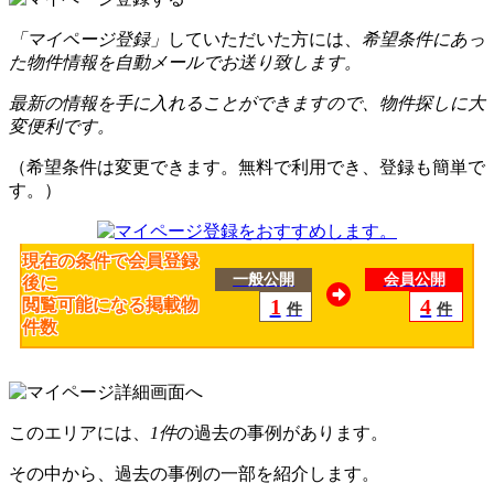
「マイページ登録」
していただいた方には、
希望条件にあっ
た物件情報を自動メールでお送り致します。
最新の情報を手に入れることができますので、物件探しに大
変便利です。
（希望条件は変更できます。無料で利用でき、登録も簡単で
す。）
現在の条件で会員登録
一般公開
会員公開
後に
1
4
閲覧可能になる掲載物
件
件
件数
このエリアには、
1件
の過去の事例があります。
その中から、過去の事例の一部を紹介します。