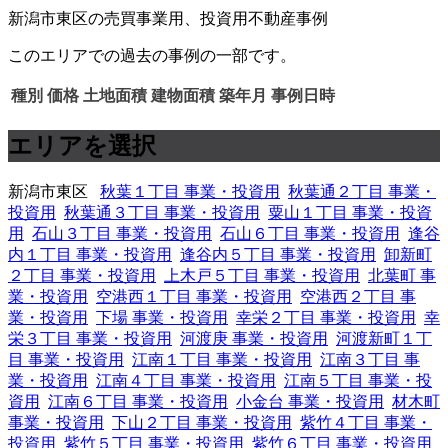
新潟市東区の売買事業用、投資用不動産事例
このエリアでの過去の事例の一部です。
種別
価格
土地面積
建物面積
築年月
事例日時
エリアを選択
新潟市東区
秋葉１丁目 事業・投資用
秋葉通２丁目 事業・
投資用
秋葉通３丁目 事業・投資用
粟山１丁目 事業・投資
用
石山３丁目 事業・投資用
石山６丁目 事業・投資用
逢谷
内１丁目 事業・投資用
逢谷内５丁目 事業・投資用
卸新町
２丁目 事業・投資用
上木戸５丁目 事業・投資用
北葉町 事
業・投資用
空港西１丁目 事業・投資用
空港西２丁目 事
業・投資用
下場 事業・投資用
幸栄２丁目 事業・投資用
幸
栄３丁目 事業・投資用
河渡庚 事業・投資用
河渡新町１丁
目 事業・投資用
江南１丁目 事業・投資用
江南３丁目 事
業・投資用
江南４丁目 事業・投資用
江南５丁目 事業・投
資用
江南６丁目 事業・投資用
小金台 事業・投資用
材木町
事業・投資用
下山２丁目 事業・投資用
紫竹４丁目 事業・
投資用
紫竹５丁目 事業・投資用
紫竹６丁目 事業・投資用