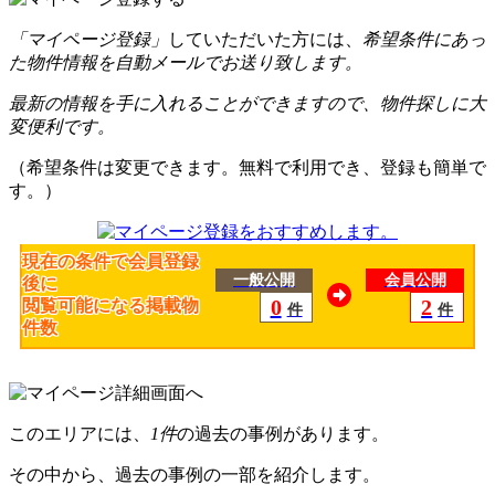
「マイページ登録」
していただいた方には、
希望条件にあっ
た物件情報を自動メールでお送り致します。
最新の情報を手に入れることができますので、物件探しに大
変便利です。
（希望条件は変更できます。無料で利用でき、登録も簡単で
す。）
現在の条件で会員登録
一般公開
会員公開
後に
0
2
閲覧可能になる掲載物
件
件
件数
このエリアには、
1件
の過去の事例があります。
その中から、過去の事例の一部を紹介します。