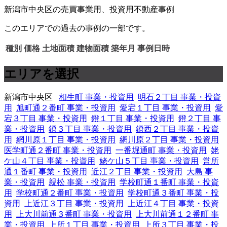
新潟市中央区の売買事業用、投資用不動産事例
このエリアでの過去の事例の一部です。
種別
価格
土地面積
建物面積
築年月
事例日時
エリアを選択
新潟市中央区
相生町 事業・投資用
明石２丁目 事業・投資
用
旭町通２番町 事業・投資用
愛宕１丁目 事業・投資用
愛
宕３丁目 事業・投資用
鐙１丁目 事業・投資用
鐙２丁目 事
業・投資用
鐙３丁目 事業・投資用
鐙西２丁目 事業・投資
用
網川原１丁目 事業・投資用
網川原２丁目 事業・投資用
医学町通２番町 事業・投資用
一番堀通町 事業・投資用
姥
ケ山４丁目 事業・投資用
姥ケ山５丁目 事業・投資用
営所
通１番町 事業・投資用
近江２丁目 事業・投資用
大島 事
業・投資用
親松 事業・投資用
学校町通１番町 事業・投資
用
学校町通２番町 事業・投資用
学校町通３番町 事業・投
資用
上近江３丁目 事業・投資用
上近江４丁目 事業・投資
用
上大川前通３番町 事業・投資用
上大川前通１２番町 事
業・投資用
上所１丁目 事業・投資用
上所３丁目 事業・投