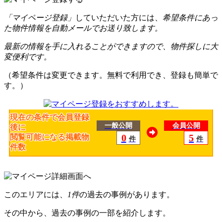
「マイページ登録」
していただいた方には、
希望条件にあっ
た物件情報を自動メールでお送り致します。
最新の情報を手に入れることができますので、物件探しに大
変便利です。
（希望条件は変更できます。無料で利用でき、登録も簡単で
す。）
現在の条件で会員登録
一般公開
会員公開
後に
0
5
閲覧可能になる掲載物
件
件
件数
このエリアには、
1件
の過去の事例があります。
その中から、過去の事例の一部を紹介します。