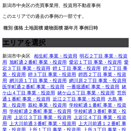
新潟市中央区の売買事業用、投資用不動産事例
このエリアでの過去の事例の一部です。
種別
価格
土地面積
建物面積
築年月
事例日時
エリアを選択
新潟市中央区
相生町 事業・投資用
明石２丁目 事業・投資
用
旭町通２番町 事業・投資用
愛宕１丁目 事業・投資用
愛
宕３丁目 事業・投資用
鐙１丁目 事業・投資用
鐙２丁目 事
業・投資用
鐙３丁目 事業・投資用
鐙西２丁目 事業・投資
用
網川原１丁目 事業・投資用
網川原２丁目 事業・投資用
医学町通２番町 事業・投資用
一番堀通町 事業・投資用
姥
ケ山４丁目 事業・投資用
姥ケ山５丁目 事業・投資用
営所
通１番町 事業・投資用
近江２丁目 事業・投資用
大島 事
業・投資用
親松 事業・投資用
学校町通１番町 事業・投資
用
学校町通２番町 事業・投資用
学校町通３番町 事業・投
資用
上近江３丁目 事業・投資用
上近江４丁目 事業・投資
用
上大川前通３番町 事業・投資用
上大川前通１２番町 事
業・投資用
上所１丁目 事業・投資用
上所３丁目 事業・投