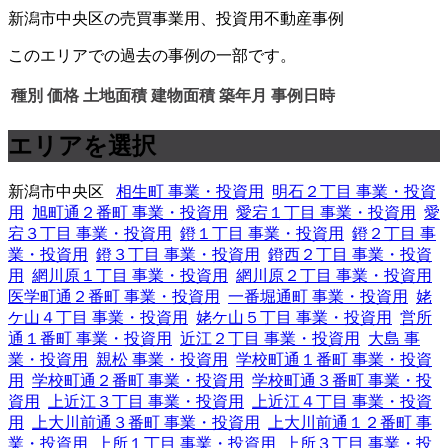
新潟市中央区の売買事業用、投資用不動産事例
このエリアでの過去の事例の一部です。
種別
価格
土地面積
建物面積
築年月
事例日時
エリアを選択
新潟市中央区
相生町 事業・投資用
明石２丁目 事業・投資
用
旭町通２番町 事業・投資用
愛宕１丁目 事業・投資用
愛
宕３丁目 事業・投資用
鐙１丁目 事業・投資用
鐙２丁目 事
業・投資用
鐙３丁目 事業・投資用
鐙西２丁目 事業・投資
用
網川原１丁目 事業・投資用
網川原２丁目 事業・投資用
医学町通２番町 事業・投資用
一番堀通町 事業・投資用
姥
ケ山４丁目 事業・投資用
姥ケ山５丁目 事業・投資用
営所
通１番町 事業・投資用
近江２丁目 事業・投資用
大島 事
業・投資用
親松 事業・投資用
学校町通１番町 事業・投資
用
学校町通２番町 事業・投資用
学校町通３番町 事業・投
資用
上近江３丁目 事業・投資用
上近江４丁目 事業・投資
用
上大川前通３番町 事業・投資用
上大川前通１２番町 事
業・投資用
上所１丁目 事業・投資用
上所３丁目 事業・投