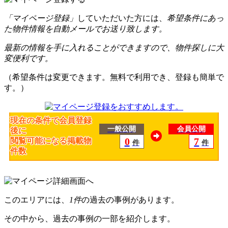
「マイページ登録」
していただいた方には、
希望条件にあっ
た物件情報を自動メールでお送り致します。
最新の情報を手に入れることができますので、物件探しに大
変便利です。
（希望条件は変更できます。無料で利用でき、登録も簡単で
す。）
現在の条件で会員登録
一般公開
会員公開
後に
0
7
閲覧可能になる掲載物
件
件
件数
このエリアには、
1件
の過去の事例があります。
その中から、過去の事例の一部を紹介します。