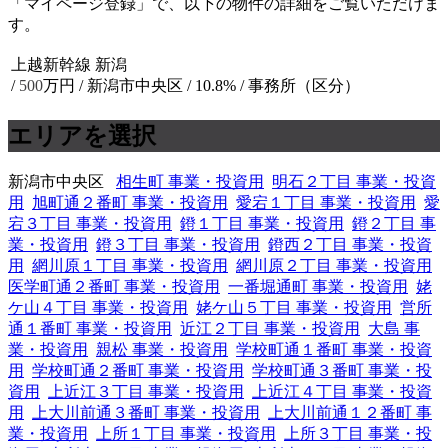
「マイページ登録」で、以下の物件の詳細をご覧いただけま
す。
上越新幹線 新潟
/
500
万円 / 新潟市中央区
/ 10.8% / 事務所（区分）
エリアを選択
新潟市中央区
相生町 事業・投資用
明石２丁目 事業・投資
用
旭町通２番町 事業・投資用
愛宕１丁目 事業・投資用
愛
宕３丁目 事業・投資用
鐙１丁目 事業・投資用
鐙２丁目 事
業・投資用
鐙３丁目 事業・投資用
鐙西２丁目 事業・投資
用
網川原１丁目 事業・投資用
網川原２丁目 事業・投資用
医学町通２番町 事業・投資用
一番堀通町 事業・投資用
姥
ケ山４丁目 事業・投資用
姥ケ山５丁目 事業・投資用
営所
通１番町 事業・投資用
近江２丁目 事業・投資用
大島 事
業・投資用
親松 事業・投資用
学校町通１番町 事業・投資
用
学校町通２番町 事業・投資用
学校町通３番町 事業・投
資用
上近江３丁目 事業・投資用
上近江４丁目 事業・投資
用
上大川前通３番町 事業・投資用
上大川前通１２番町 事
業・投資用
上所１丁目 事業・投資用
上所３丁目 事業・投