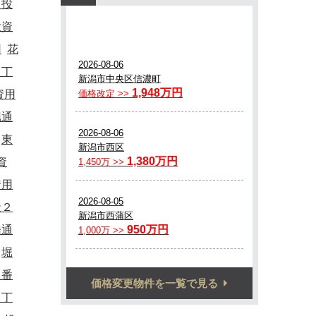
・投
投資
用
花
５丁
資用
堀通
東
資
資用
天２
橋通
堀
８番
価格変更物件を一覧で見る
１丁