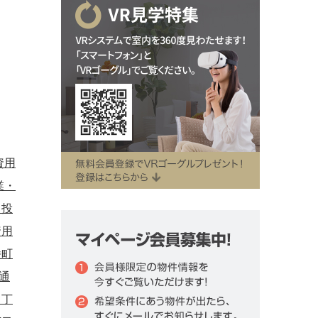
資用
業・
・投
資用
番町
通
３丁