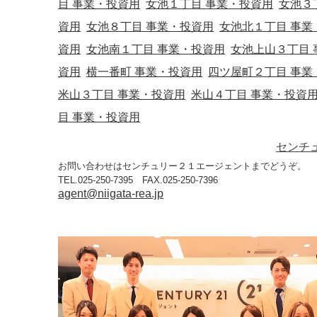
目 事業・投資用
女池１丁目 事業・投資用
女池３
資用
女池８丁目 事業・投資用
女池北１丁目 事業
資用
女池南１丁目 事業・投資用
女池上山３丁目 
資用
横一番町 事業・投資用
四ツ屋町２丁目 事業
米山３丁目 事業・投資用
米山４丁目 事業・投資
目 事業・投資用
センチ
お問い合わせはセンチュリー２１エージェントまでどうぞ。
TEL.025-250-7395 FAX.025-250-7396
agent@niigata-rea.jp