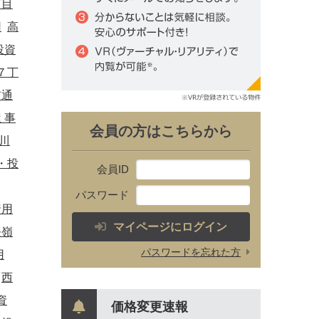
丁目
用
高
投資
７丁
前通
 事
会員の方はこちらから
川
・投
会員ID
パスワード
資用
マイページにログイン
長嶺
パスワードを忘れた方
用
西
資
価格変更速報