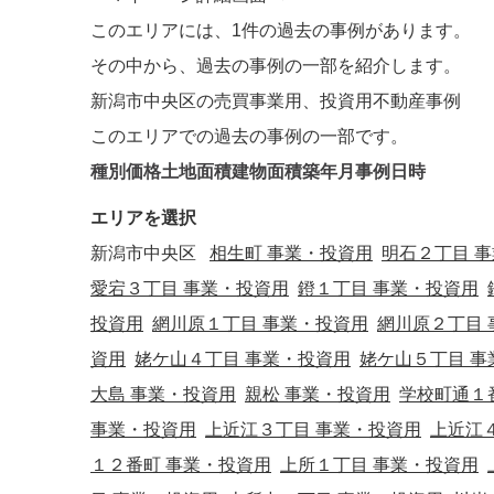
このエリアには、
1件
の過去の事例があります。
その中から、過去の事例の一部を紹介します。
新潟市中央区の売買事業用、投資用不動産事例
このエリアでの過去の事例の一部です。
種別
価格
土地面積
建物面積
築年月
事例日時
エリアを選択
新潟市中央区
相生町 事業・投資用
明石２丁目 
愛宕３丁目 事業・投資用
鐙１丁目 事業・投資用
投資用
網川原１丁目 事業・投資用
網川原２丁目 
資用
姥ケ山４丁目 事業・投資用
姥ケ山５丁目 事
大島 事業・投資用
親松 事業・投資用
学校町通１
事業・投資用
上近江３丁目 事業・投資用
上近江
１２番町 事業・投資用
上所１丁目 事業・投資用