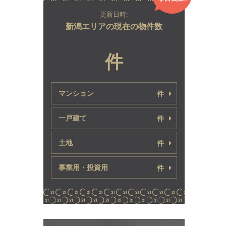
更新日時:
新潟エリアの現在の物件数
件
マンション
件
一戸建て
件
土地
件
事業用・投資用
件