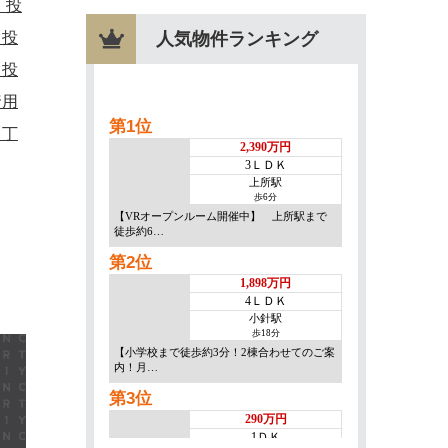
・投
・投
人気物件ランキング
・投
資用
２丁