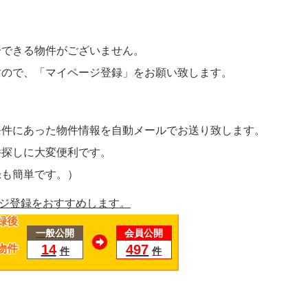
介できる物件がございません。
すので、
「マイページ登録」
をお願い致します。
条件にあった物件情報を自動メールでお送り致します。
件探しに大変便利です。
録も簡単です。）
録後
一般公開
会員公開
14
497
物件
件
件