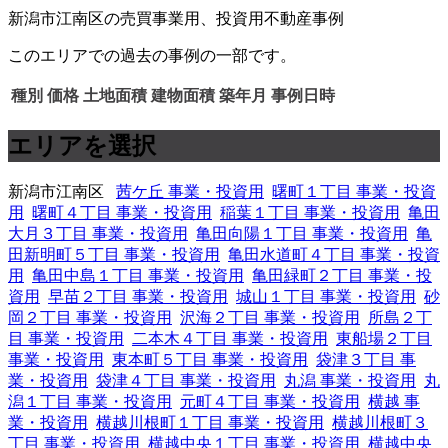
新潟市江南区の売買事業用、投資用不動産事例
このエリアでの過去の事例の一部です。
種別
価格
土地面積
建物面積
築年月
事例日時
エリアを選択
新潟市江南区
茜ケ丘 事業・投資用
曙町１丁目 事業・投資
用
曙町４丁目 事業・投資用
稲葉１丁目 事業・投資用
亀田
大月３丁目 事業・投資用
亀田向陽１丁目 事業・投資用
亀
田新明町５丁目 事業・投資用
亀田水道町４丁目 事業・投資
用
亀田中島１丁目 事業・投資用
亀田緑町２丁目 事業・投
資用
早苗２丁目 事業・投資用
城山１丁目 事業・投資用
砂
岡２丁目 事業・投資用
沢海２丁目 事業・投資用
所島２丁
目 事業・投資用
二本木４丁目 事業・投資用
東船場２丁目
事業・投資用
東本町５丁目 事業・投資用
袋津３丁目 事
業・投資用
袋津４丁目 事業・投資用
丸潟 事業・投資用
丸
潟１丁目 事業・投資用
元町４丁目 事業・投資用
横越 事
業・投資用
横越川根町１丁目 事業・投資用
横越川根町３
丁目 事業・投資用
横越中央１丁目 事業・投資用
横越中央