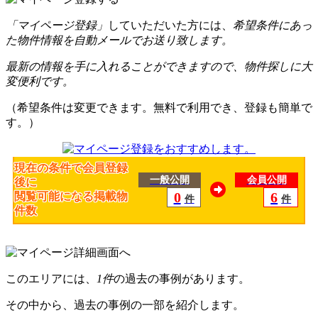
「マイページ登録」
していただいた方には、
希望条件にあっ
た物件情報を自動メールでお送り致します。
最新の情報を手に入れることができますので、物件探しに大
変便利です。
（希望条件は変更できます。無料で利用でき、登録も簡単で
す。）
現在の条件で会員登録
一般公開
会員公開
後に
0
6
閲覧可能になる掲載物
件
件
件数
このエリアには、
1件
の過去の事例があります。
その中から、過去の事例の一部を紹介します。