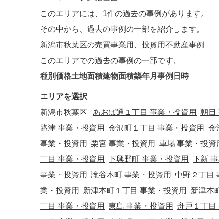
このエリアには、
1件
の過去の事例があります。
その中から、過去の事例の一部を紹介します。
新潟市秋葉区の売買事業用、投資用不動産事例
このエリアでの過去の事例の一部です。
種別
価格
土地面積
建物面積
築年月
事例日時
エリアを選択
新潟市秋葉区
あおば通１丁目 事業・投資用
朝日
路津 事業・投資用
金沢町１丁目 事業・投資用
金
事業・投資用
栗宮 事業・投資用
車場 事業・投資
丁目 事業・投資用
下興野町 事業・投資用
下新 
事業・投資用
滝谷本町 事業・投資用
中野２丁目 
業・投資用
新津本町１丁目 事業・投資用
新津本
丁目 事業・投資用
東島 事業・投資用
舟戸１丁目