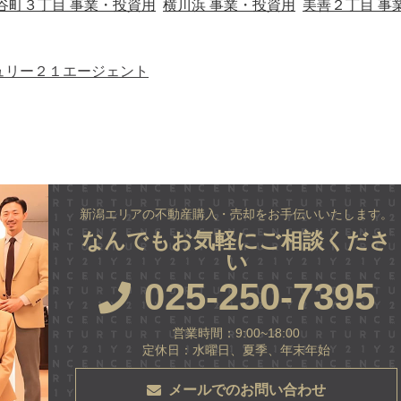
谷町３丁目 事業・投資用
横川浜 事業・投資用
美善２丁目 事
ュリー２１エージェント
新潟エリアの不動産購入・売却をお手伝いいたします。
なんでもお気軽にご相談くださ
い
025-250-7395
営業時間：9:00~18:00
定休日：水曜日、夏季、年末年始
メールでのお問い合わせ