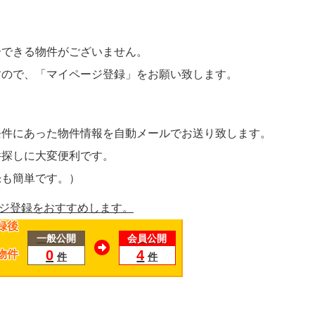
介できる物件がございません。
すので、
「マイページ登録」
をお願い致します。
条件にあった物件情報を自動メールでお送り致します。
件探しに大変便利です。
録も簡単です。）
録後
一般公開
会員公開
0
4
物件
件
件