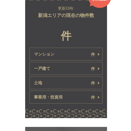
更新日時:
新潟エリアの現在の物件数
件
マンション
件
一戸建て
件
土地
件
事業用・投資用
件