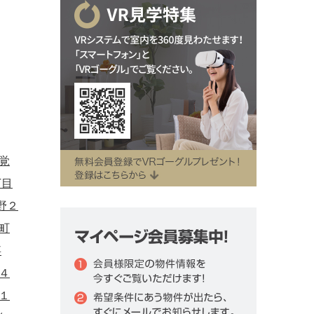
覚
丁目
野２
町
事
４
１