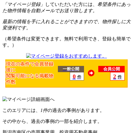
「マイページ登録」
していただいた方には、
希望条件にあっ
た物件情報を自動メールでお送り致します。
最新の情報を手に入れることができますので、物件探しに大
変便利です。
（希望条件は変更できます。無料で利用でき、登録も簡単で
す。）
現在の条件で会員登録
一般公開
会員公開
後に
0
2
閲覧可能になる掲載物
件
件
件数
このエリアには、
1件
の過去の事例があります。
その中から、過去の事例の一部を紹介します。
新潟市南区の売買事業用、投資用不動産事例