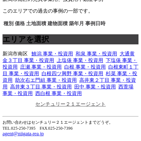
このエリアでの過去の事例の一部です。
種別
価格
土地面積
建物面積
築年月
事例日時
エリアを選択
新潟市南区
鯵潟 事業・投資用
和泉 事業・投資用
大通黄
金３丁目 事業・投資用
上塩俵 事業・投資用
下塩俵 事業・
投資用
庄瀬 事業・投資用
白根 事業・投資用
白根東町１丁
目 事業・投資用
白根四ツ興野 事業・投資用
杉菜 事業・投
資用
助次右エ門組 事業・投資用
高井東２丁目 事業・投資
用
高井東３丁目 事業・投資用
田中 事業・投資用
西萱場
事業・投資用
西白根 事業・投資用
センチュリー２１エージェント
お問い合わせはセンチュリー２１エージェントまでどうぞ。
TEL.025-250-7395 FAX.025-250-7396
agent@niigata-rea.jp