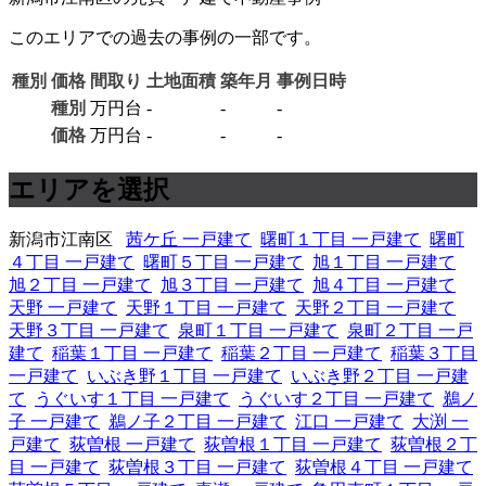
このエリアでの過去の事例の一部です。
種別
価格
間取り
土地面積
築年月
事例日時
種別
万円台
-
-
-
価格
万円台
-
-
-
エリアを選択
新潟市江南区
茜ケ丘 一戸建て
曙町１丁目 一戸建て
曙町
４丁目 一戸建て
曙町５丁目 一戸建て
旭１丁目 一戸建て
旭２丁目 一戸建て
旭３丁目 一戸建て
旭４丁目 一戸建て
天野 一戸建て
天野１丁目 一戸建て
天野２丁目 一戸建て
天野３丁目 一戸建て
泉町１丁目 一戸建て
泉町２丁目 一戸
建て
稲葉１丁目 一戸建て
稲葉２丁目 一戸建て
稲葉３丁目
一戸建て
いぶき野１丁目 一戸建て
いぶき野２丁目 一戸建
て
うぐいす１丁目 一戸建て
うぐいす２丁目 一戸建て
鵜ノ
子 一戸建て
鵜ノ子２丁目 一戸建て
江口 一戸建て
大渕 一
戸建て
荻曽根 一戸建て
荻曽根１丁目 一戸建て
荻曽根２丁
目 一戸建て
荻曽根３丁目 一戸建て
荻曽根４丁目 一戸建て