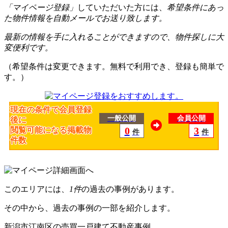
「マイページ登録」
していただいた方には、
希望条件にあっ
た物件情報を自動メールでお送り致します。
最新の情報を手に入れることができますので、物件探しに大
変便利です。
（希望条件は変更できます。無料で利用でき、登録も簡単で
す。）
現在の条件で会員登録
一般公開
会員公開
後に
0
3
閲覧可能になる掲載物
件
件
件数
このエリアには、
1件
の過去の事例があります。
その中から、過去の事例の一部を紹介します。
新潟市江南区の売買一戸建て不動産事例