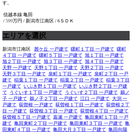
す。
信越本線 亀田
/
599
万円 / 新潟市江南区
/ 6ＳＤＫ
エリアを選択
新潟市江南区
茜ケ丘 一戸建て
曙町１丁目 一戸建て
曙町
４丁目 一戸建て
曙町５丁目 一戸建て
旭１丁目 一戸建て
旭２丁目 一戸建て
旭３丁目 一戸建て
旭４丁目 一戸建て
天野 一戸建て
天野１丁目 一戸建て
天野２丁目 一戸建て
天野３丁目 一戸建て
泉町１丁目 一戸建て
泉町２丁目 一戸
建て
稲葉１丁目 一戸建て
稲葉２丁目 一戸建て
稲葉３丁目
一戸建て
いぶき野１丁目 一戸建て
いぶき野２丁目 一戸建
て
うぐいす１丁目 一戸建て
うぐいす２丁目 一戸建て
鵜ノ
子 一戸建て
鵜ノ子２丁目 一戸建て
江口 一戸建て
大渕 一
戸建て
荻曽根 一戸建て
荻曽根１丁目 一戸建て
荻曽根２丁
目 一戸建て
荻曽根３丁目 一戸建て
荻曽根４丁目 一戸建て
荻曽根５丁目 一戸建て
嘉瀬 一戸建て
亀田東町１丁目 一戸
建て
亀田東町２丁目 一戸建て
亀田東町３丁目 一戸建て
亀
田東町４丁目 一戸建て
亀田大月３丁目 一戸建て
亀田向陽