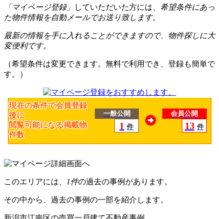
「マイページ登録」
していただいた方には、
希望条件にあっ
た物件情報を自動メールでお送り致します。
最新の情報を手に入れることができますので、物件探しに大
変便利です。
（希望条件は変更できます。無料で利用でき、登録も簡単で
す。）
現在の条件で会員登録
一般公開
会員公開
後に
1
13
閲覧可能になる掲載物
件
件
件数
このエリアには、
1件
の過去の事例があります。
その中から、過去の事例の一部を紹介します。
新潟市江南区の売買一戸建て不動産事例