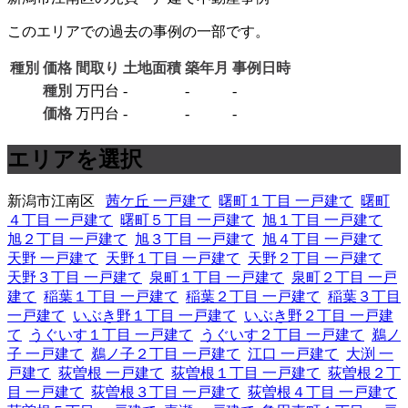
このエリアでの過去の事例の一部です。
種別
価格
間取り
土地面積
築年月
事例日時
種別
万円台
-
-
-
価格
万円台
-
-
-
エリアを選択
新潟市江南区
茜ケ丘 一戸建て
曙町１丁目 一戸建て
曙町
４丁目 一戸建て
曙町５丁目 一戸建て
旭１丁目 一戸建て
旭２丁目 一戸建て
旭３丁目 一戸建て
旭４丁目 一戸建て
天野 一戸建て
天野１丁目 一戸建て
天野２丁目 一戸建て
天野３丁目 一戸建て
泉町１丁目 一戸建て
泉町２丁目 一戸
建て
稲葉１丁目 一戸建て
稲葉２丁目 一戸建て
稲葉３丁目
一戸建て
いぶき野１丁目 一戸建て
いぶき野２丁目 一戸建
て
うぐいす１丁目 一戸建て
うぐいす２丁目 一戸建て
鵜ノ
子 一戸建て
鵜ノ子２丁目 一戸建て
江口 一戸建て
大渕 一
戸建て
荻曽根 一戸建て
荻曽根１丁目 一戸建て
荻曽根２丁
目 一戸建て
荻曽根３丁目 一戸建て
荻曽根４丁目 一戸建て