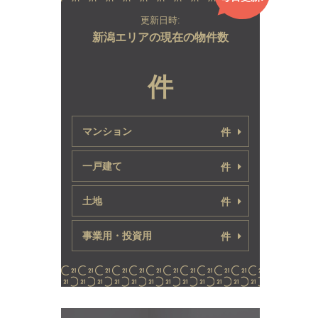
更新日時:
新潟エリアの現在の物件数
件
マンション
件
一戸建て
件
土地
件
事業用・投資用
件