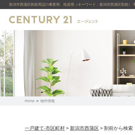
新潟市西蒲区割前周辺の事業用、投資用（キーワード：新潟市西蒲区割前） 不
Home
物件情報
一戸建て-市区町村
>
新潟市西蒲区
>
割前から検索