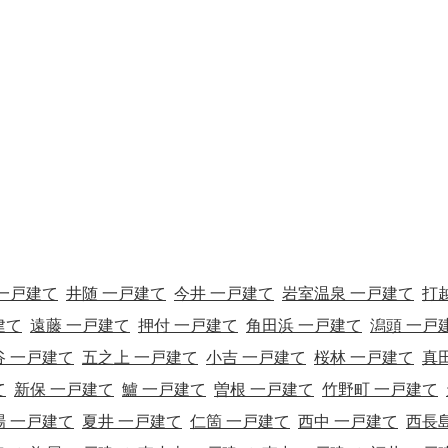
 一戸建て
井随 一戸建て
今井 一戸建て
岩室温泉 一戸建て
打越
建て
遠藤 一戸建て
押付 一戸建て
角田浜 一戸建て
潟頭 一戸
谷 一戸建て
五之上 一戸建て
小吉 一戸建て
桜林 一戸建て
真田
て
新保 一戸建て
鱸 一戸建て
曽根 一戸建て
竹野町 一戸建て
場 一戸建て
夏井 一戸建て
仁箇 一戸建て
西中 一戸建て
西長島