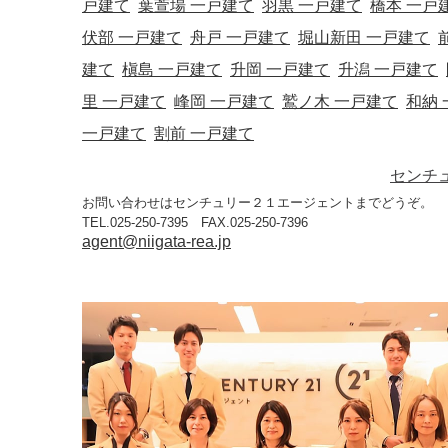
戸建て
葉萱場 一戸建て
羽黒 一戸建て
橋本 一戸
伏部 一戸建て
舟戸 一戸建て
堀山新田 一戸建て
建て
槇島 一戸建て
升岡 一戸建て
升潟 一戸建て
里 一戸建て
峰岡 一戸建て
鷲ノ木 一戸建て
和納
一戸建て
割前 一戸建て
センチ
お問い合わせはセンチュリー２１エージェントまでどうぞ。
TEL.025-250-7395 FAX.025-250-7396
agent@niigata-rea.jp