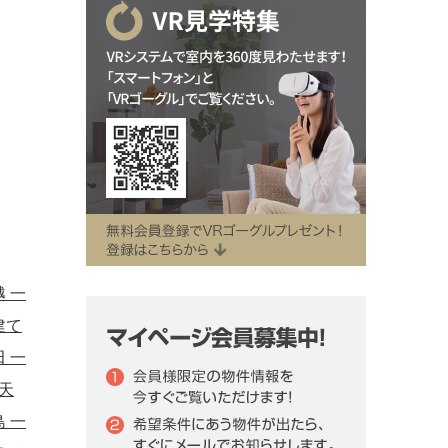
 一
建て
 一
天
 一