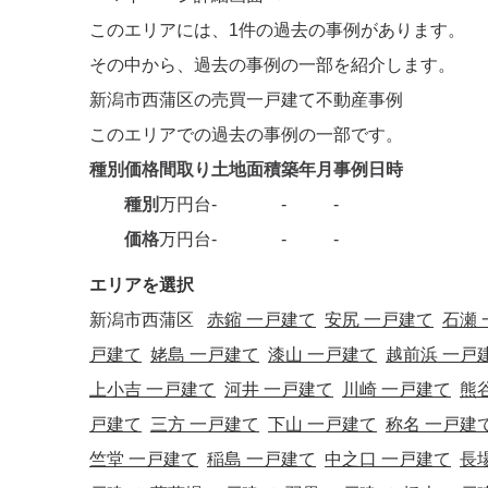
このエリアには、
1件
の過去の事例があります。
その中から、過去の事例の一部を紹介します。
新潟市西蒲区の売買一戸建て不動産事例
このエリアでの過去の事例の一部です。
種別
価格
間取り
土地面積
築年月
事例日時
種別
万円台
-
-
-
価格
万円台
-
-
-
エリアを選択
新潟市西蒲区
赤鏥 一戸建て
安尻 一戸建て
石瀬
戸建て
姥島 一戸建て
漆山 一戸建て
越前浜 一戸
上小吉 一戸建て
河井 一戸建て
川崎 一戸建て
熊
戸建て
三方 一戸建て
下山 一戸建て
称名 一戸建
竺堂 一戸建て
稲島 一戸建て
中之口 一戸建て
長