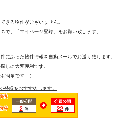
介できる物件がございません。
すので、
「マイページ登録」
をお願い致します。
条件にあった物件情報を自動メールでお送り致します。
件探しに大変便利です。
録も簡単です。）
録後
一般公開
会員公開
2
22
物件
件
件