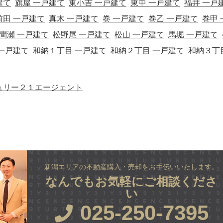
建て
旗屋 一戸建て
東小吉 一戸建て
東中 一戸建て
福井 一戸
前田 一戸建て
真木 一戸建て
巻 一戸建て
巻乙 一戸建て
巻甲 
間瀬 一戸建て
松野尾 一戸建て
松山 一戸建て
馬堀 一戸建て
 一戸建て
和納１丁目 一戸建て
和納２丁目 一戸建て
和納３丁
ュリー２１エージェント
新潟エリアの不動産購入・売却をお手伝いいたします。
なんでもお気軽にご相談くださ
い
025-250-7395