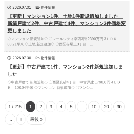
2026.07.31
物件情報
【更新】マンション1件、土地1件新規追加しました
新築戸建て2件、中古戸建て4件、マンション3件価格変
更しました
◇マンション 新規追加◇ 〇レールシティ幸西3階 2390万円 3ＬＤＫ
68.21平米 ◇土地 新規追加◇ 〇西区寺尾上3丁目 …
2026.07.30
物件情報
【更新】中古戸建て1件、マンション2件新規追加しま
した
◇中古戸建て 新規追加◇ 〇西区真砂4丁目 中古戸建 1798万円 4ＬＤ
Ｋ 108.04平米 ◇マンション 新規追加◇ 〇マンシ…
1 / 215
1
2
3
4
5
...
10
20
30
...
»
最後 »