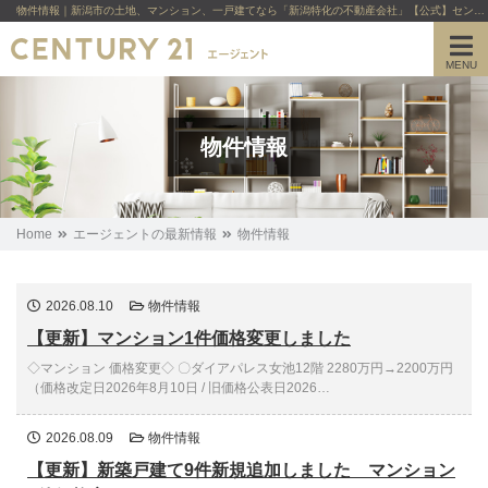
物件情報｜新潟市の土地、マンション、一戸建てなら「新潟特化の不動産会社」【公式】センチュリー21エージェント
MENU
物件情報
Home
エージェントの最新情報
物件情報
2026.08.10
物件情報
【更新】マンション1件価格変更しました
◇マンション 価格変更◇ 〇ダイアパレス女池12階 2280万円→2200万円
（価格改定日2026年8月10日 / 旧価格公表日2026…
2026.08.09
物件情報
【更新】新築戸建て9件新規追加しました マンション