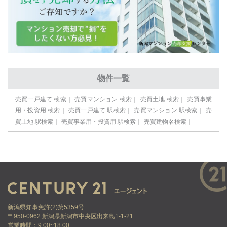
物件一覧
売買一戸建て 検索
売買マンション 検索
売買土地 検索
売買事業
用・投資用 検索
売買一戸建て 駅検索
売買マンション 駅検索
売
買土地 駅検索
売買事業用・投資用 駅検索
売買建物名検索
新潟県知事免許(2)第5359号
〒950-0962 新潟県新潟市中央区出来島1-1-21
営業時間：9:00~18:00