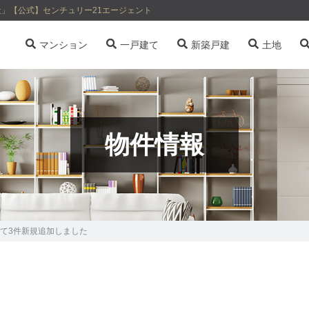
」【公式】センチュリー21エージェント
マンション
一戸建て
新築戸建
土地
物件情報
て3件新規追加しました