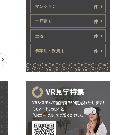
マンション
件
一戸建て
件
土地
件
事業用・投資用
件