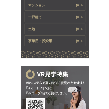
マンション
件
一戸建て
件
土地
件
事業用・投資用
件