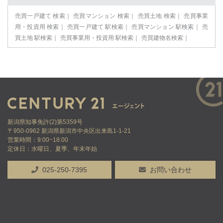
売買一戸建て 検索
売買マンション 検索
売買土地 検索
売買事業
用・投資用 検索
売買一戸建て 駅検索
売買マンション 駅検索
売
買土地 駅検索
売買事業用・投資用 駅検索
売買建物名検索
新潟県知事免許(2)第5359号
〒950-0962 新潟県新潟市中央区出来島1-1-21
営業時間：9:00~18:00
定休日：水曜日、夏季、年末年始
025-250-7395
お問い合わせ