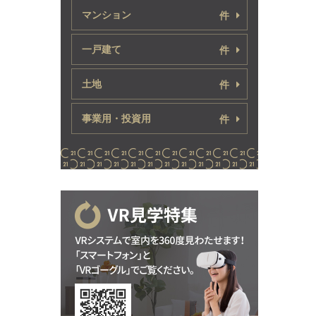
マンション
件
一戸建て
件
土地
件
事業用・投資用
件