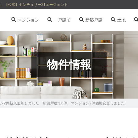
」【公式】センチュリー21エージェント
マンション
一戸建て
新築戸建
土地
物件情報
ン2件新規追加しました 新築戸建て6件、マンション2件価格変更しました