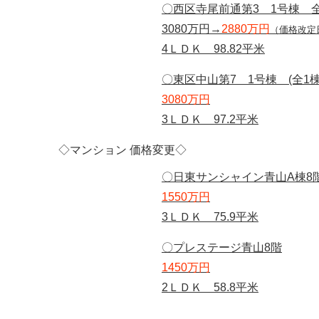
〇西区寺尾前通第3 1号棟 
3080万円→
2880万円
（価格改定日
4ＬＤＫ 98.82平米
〇東区中山第7 1号棟 (全1棟
3080万円
3ＬＤＫ 97.2平米
◇マンション 価格変更◇
〇日東サンシャイン青山A棟8
1550万円
3ＬＤＫ 75.9平米
〇プレステージ青山8階
1450万円
2ＬＤＫ 58.8平米