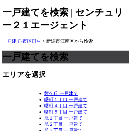
一戸建てを検索 | センチュリ
ー２１エージェント
一戸建て-市区町村
>
新潟市江南区から検索
一戸建てを検索
エリアを選択
茜ケ丘 一戸建て
曙町１丁目 一戸建て
曙町４丁目 一戸建て
曙町５丁目 一戸建て
旭１丁目 一戸建て
旭２丁目 一戸建て
旭３丁目 一戸建て